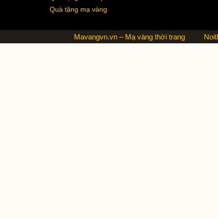
Quà tặng mạ vàng
Mavangvn.vn – Mạ vàng thời trang
Noit