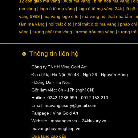
12 con giáp mạ vàng
Audi mạ vàng
bình hoa mạ vàng
dị
mạ vàng
logo ô tô mạ vàng
logo ô tô mạ vàng 24k
lô gô
vàng 9999
mạ vàng logo ô tô
mạ vàng nội thất nhà tắm
m
tắm mạ vàng
nội thất ô tô
nội thất ô tô mạ vàng
phào chỉ
vàng
tượng phật mạ vàng
tượng trâu mạ vàng
tượng trâ
Thông tin liên hệ
Công ty TNHH Vina Gold Art
Địa chỉ tại Hà Nội: Số 48 - Ngõ 26 - Nguyên Hồng
- Đống Đa - Hà Nội.
Giờ làm việc: 8h - 17h (nghỉ CN)
Hotline: 0242.1236.999 - 0912.153.210
Email:
mavangluxury@gmail.com
Fanpage : Vina Gold Art
Website : mavangvn.vn – 24kluxury.vn -
mavangchuyennghiep.vn
Quà tặng cao cấp