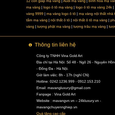
12 con giáp mạ vàng
Audi mạ vàng
bình hoa mạ và
mạ vàng
logo ô tô mạ vàng
logo ô tô mạ vàng 24k
vàng 9999
mạ vàng logo ô tô
mạ vàng nội thất nhà
tắm mạ vàng
nội thất ô tô
nội thất ô tô mạ vàng
ph
vàng
tượng phật mạ vàng
tượng trâu mạ vàng
tượ
Thông tin liên hệ
Công ty TNHH Vina Gold Art
Địa chỉ tại Hà Nội: Số 48 - Ngõ 26 - Nguyên Hồ
- Đống Đa - Hà Nội.
Giờ làm việc: 8h - 17h (nghỉ CN)
Hotline: 0242.1236.999 - 0912.153.210
Email:
mavangluxury@gmail.com
Fanpage : Vina Gold Art
Website : mavangvn.vn – 24kluxury.vn -
mavangchuyennghiep.vn
Quà tặng cao cấp