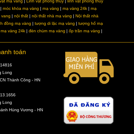
 vật mạ vàng
Linh vật phong thủy
linh vật phong thủy
móc khóa mạ vàng
mạ vàng
mạ vàng 24k
mạ
a vang
nội thất
nội thất nhà mạ vàng
Nội thất nhà
nh đồng mạ vàng
tượng di lặc mạ vàng
tượng hổ mạ
ô mạ vàng 24k
đèn chùm mạ vàng
ốp trần mạ vàng
hanh toán
314816
g Long
 CN Thành Công - HN
513.1656
g Long
hánh Hùng Vương - HN