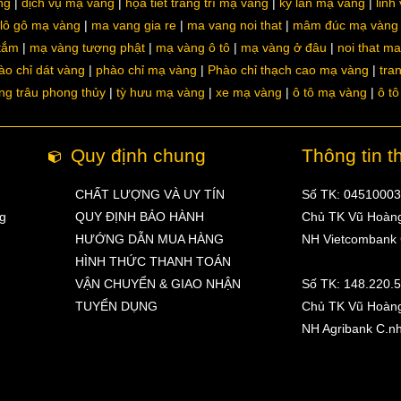
ng
dịch vụ mạ vàng
họa tiết trang trí mạ vàng
kỳ lân mạ vàng
linh
lô gô mạ vàng
ma vang gia re
ma vang noi that
mâm đúc mạ vàng
 tắm
mạ vàng tượng phật
mạ vàng ô tô
mạ vàng ở đâu
noi that m
ào chỉ dát vàng
phào chỉ mạ vàng
Phào chỉ thạch cao mạ vàng
tra
ng trâu phong thủy
tỳ hưu mạ vàng
xe mạ vàng
ô tô mạ vàng
ô t
Quy định chung
Thông tin t
CHẤT LƯỢNG VÀ UY TÍN
Số TK: 0451000
ng
QUY ĐỊNH BẢO HÀNH
Chủ TK Vũ Hoàn
HƯỚNG DẪN MUA HÀNG
NH Vietcombank
HÌNH THỨC THANH TOÁN
VẬN CHUYỂN & GIAO NHẬN
Số TK: 148.220.
TUYỂN DỤNG
Chủ TK Vũ Hoàn
NH Agribank C.n