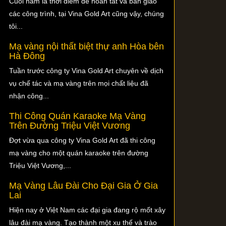
Cuối năm là thời điểm để hoàn tất và bàn giao
các công trình, tại Vina Gold Art cũng vậy, chúng
tôi...
Mạ vàng nội thất biệt thự anh Hòa bên
Hà Đông
Tuần trước công ty Vina Gold Art chuyên về dịch
vụ chế tác và mạ vàng trên mọi chất liệu đã
nhận công...
Thi Công Quán Karaoke Mạ Vàng
Trên Đường Triệu Việt Vương
Đợt vừa qua công ty Vina Gold Art đã thi công
mạ vàng cho một quán karaoke trên đường
Triệu Việt Vương,...
Mạ Vàng Lâu Đài Cho Đại Gia Ở Gia
Lai
Hiện nay ở Việt Nam các đại gia đang rộ mốt xây
lâu đài mạ vàng. Tạo thành một xu thế và trào