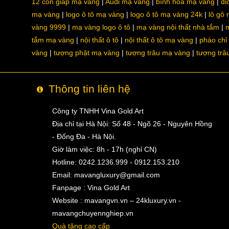
12 con giáp mạ vàng
Audi mạ vàng
bình hoa mạ vàng
dị
mạ vàng
logo ô tô mạ vàng
logo ô tô mạ vàng 24k
lô gô
vàng 9999
mạ vàng logo ô tô
mạ vàng nội thất nhà tắm
m
tắm mạ vàng
nội thất ô tô
nội thất ô tô mạ vàng
phào chỉ
vàng
tượng phật mạ vàng
tượng trâu mạ vàng
tượng trâ
Thông tin liên hệ
Công ty TNHH Vina Gold Art
Địa chỉ tại Hà Nội: Số 48 - Ngõ 26 - Nguyên Hồng
- Đống Đa - Hà Nội.
Giờ làm việc: 8h - 17h (nghỉ CN)
Hotline: 0242.1236.999 - 0912.153.210
Email:
mavangluxury@gmail.com
Fanpage : Vina Gold Art
Website : mavangvn.vn – 24kluxury.vn -
mavangchuyennghiep.vn
Quà tặng cao cấp