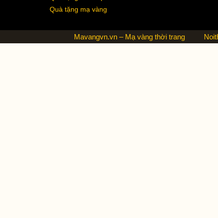
Quà tặng mạ vàng
Mavangvn.vn – Mạ vàng thời trang
Noit