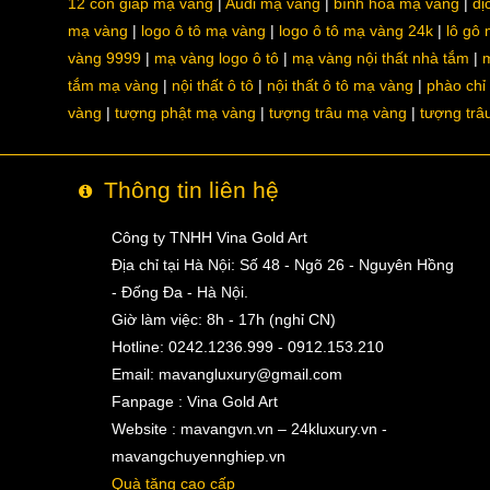
12 con giáp mạ vàng
Audi mạ vàng
bình hoa mạ vàng
dị
mạ vàng
logo ô tô mạ vàng
logo ô tô mạ vàng 24k
lô gô
vàng 9999
mạ vàng logo ô tô
mạ vàng nội thất nhà tắm
m
tắm mạ vàng
nội thất ô tô
nội thất ô tô mạ vàng
phào chỉ
vàng
tượng phật mạ vàng
tượng trâu mạ vàng
tượng trâ
Thông tin liên hệ
Công ty TNHH Vina Gold Art
Địa chỉ tại Hà Nội: Số 48 - Ngõ 26 - Nguyên Hồng
- Đống Đa - Hà Nội.
Giờ làm việc: 8h - 17h (nghỉ CN)
Hotline: 0242.1236.999 - 0912.153.210
Email:
mavangluxury@gmail.com
Fanpage : Vina Gold Art
Website : mavangvn.vn – 24kluxury.vn -
mavangchuyennghiep.vn
Quà tặng cao cấp