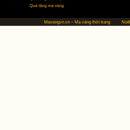
Quà tặng mạ vàng
Mavangvn.vn – Mạ vàng thời trang
Noit