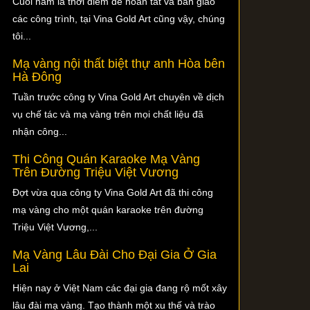
Cuối năm là thời điểm để hoàn tất và bàn giao
các công trình, tại Vina Gold Art cũng vậy, chúng
tôi...
Mạ vàng nội thất biệt thự anh Hòa bên
Hà Đông
Tuần trước công ty Vina Gold Art chuyên về dịch
vụ chế tác và mạ vàng trên mọi chất liệu đã
nhận công...
Thi Công Quán Karaoke Mạ Vàng
Trên Đường Triệu Việt Vương
Đợt vừa qua công ty Vina Gold Art đã thi công
mạ vàng cho một quán karaoke trên đường
Triệu Việt Vương,...
Mạ Vàng Lâu Đài Cho Đại Gia Ở Gia
Lai
Hiện nay ở Việt Nam các đại gia đang rộ mốt xây
lâu đài mạ vàng. Tạo thành một xu thế và trào