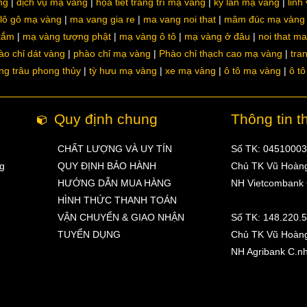
ng
dịch vụ mạ vàng
họa tiết trang trí mạ vàng
kỳ lân mạ vàng
linh
lô gô mạ vàng
ma vang gia re
ma vang noi that
mâm đúc mạ vàng
 tắm
mạ vàng tượng phật
mạ vàng ô tô
mạ vàng ở đâu
noi that m
ào chỉ dát vàng
phào chỉ mạ vàng
Phào chỉ thạch cao mạ vàng
tra
ng trâu phong thủy
tỳ hưu mạ vàng
xe mạ vàng
ô tô mạ vàng
ô t
Quy định chung
Thông tin t
CHẤT LƯỢNG VÀ UY TÍN
Số TK: 0451000
ng
QUY ĐỊNH BẢO HÀNH
Chủ TK Vũ Hoàn
HƯỚNG DẪN MUA HÀNG
NH Vietcombank
HÌNH THỨC THANH TOÁN
VẬN CHUYỂN & GIAO NHẬN
Số TK: 148.220.
TUYỂN DỤNG
Chủ TK Vũ Hoàn
NH Agribank C.n