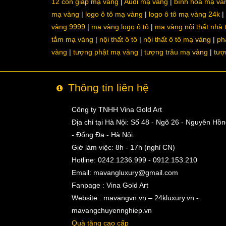
12 con giáp mạ vàng
Audi mạ vàng
bình hoa mạ và
mạ vàng
logo ô tô mạ vàng
logo ô tô mạ vàng 24k
vàng 9999
mạ vàng logo ô tô
mạ vàng nội thất nhà
tắm mạ vàng
nội thất ô tô
nội thất ô tô mạ vàng
ph
vàng
tượng phật mạ vàng
tượng trâu mạ vàng
tượ
Thông tin liên hệ
Công ty TNHH Vina Gold Art
Địa chỉ tại Hà Nội: Số 48 - Ngõ 26 - Nguyên Hồ
- Đống Đa - Hà Nội.
Giờ làm việc: 8h - 17h (nghỉ CN)
Hotline: 0242.1236.999 - 0912.153.210
Email:
mavangluxury@gmail.com
Fanpage : Vina Gold Art
Website : mavangvn.vn – 24kluxury.vn -
mavangchuyennghiep.vn
Quà tặng cao cấp