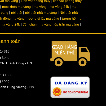
 vật mạ vàng
Linh vật phong thủy
linh vật phong thủy
móc khóa mạ vàng
mạ vàng
mạ vàng 24k
mạ
a vang
nội thất
nội thất nhà mạ vàng
Nội thất nhà
nh đồng mạ vàng
tượng di lặc mạ vàng
tượng hổ mạ
ô mạ vàng 24k
đèn chùm mạ vàng
ốp trần mạ vàng
hanh toán
314816
g Long
 CN Thành Công - HN
513.1656
g Long
hánh Hùng Vương - HN