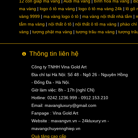
12 con giáp mạ vàng
Audi mạ vàng
bình hoa mạ vàng
dị
mạ vàng
logo ô tô mạ vàng
logo ô tô mạ vàng 24k
lô gô
vàng 9999
mạ vàng logo ô tô
mạ vàng nội thất nhà tắm
m
tắm mạ vàng
nội thất ô tô
nội thất ô tô mạ vàng
phào chỉ
vàng
tượng phật mạ vàng
tượng trâu mạ vàng
tượng trâ
Thông tin liên hệ
Công ty TNHH Vina Gold Art
Địa chỉ tại Hà Nội: Số 48 - Ngõ 26 - Nguyên Hồng
- Đống Đa - Hà Nội.
Giờ làm việc: 8h - 17h (nghỉ CN)
Hotline: 0242.1236.999 - 0912.153.210
Email:
mavangluxury@gmail.com
Fanpage : Vina Gold Art
Website : mavangvn.vn – 24kluxury.vn -
mavangchuyennghiep.vn
Quà tặng cao cấp