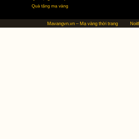
Quà tặng mạ vàng
Mavangvn.vn – Mạ vàng thời trang
Noit