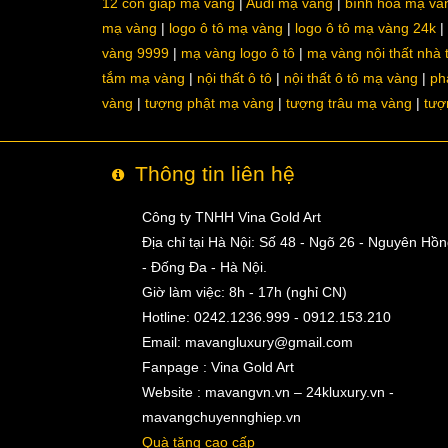
12 con giáp mạ vàng
Audi mạ vàng
bình hoa mạ và
mạ vàng
logo ô tô mạ vàng
logo ô tô mạ vàng 24k
vàng 9999
mạ vàng logo ô tô
mạ vàng nội thất nhà
tắm mạ vàng
nội thất ô tô
nội thất ô tô mạ vàng
ph
vàng
tượng phật mạ vàng
tượng trâu mạ vàng
tượ
Thông tin liên hệ
Công ty TNHH Vina Gold Art
Địa chỉ tại Hà Nội: Số 48 - Ngõ 26 - Nguyên Hồ
- Đống Đa - Hà Nội.
Giờ làm việc: 8h - 17h (nghỉ CN)
Hotline: 0242.1236.999 - 0912.153.210
Email:
mavangluxury@gmail.com
Fanpage : Vina Gold Art
Website : mavangvn.vn – 24kluxury.vn -
mavangchuyennghiep.vn
Quà tặng cao cấp