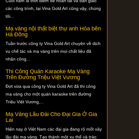
Cuối năm là thời điểm để hoàn tất và bàn giao
các công trình, tại Vina Gold Art cũng vậy, chúng
tôi...
Mạ vàng nội thất biệt thự anh Hòa bên
Hà Đông
Tuần trước công ty Vina Gold Art chuyên về dịch
vụ chế tác và mạ vàng trên mọi chất liệu đã
nhận công...
Thi Công Quán Karaoke Mạ Vàng
Trên Đường Triệu Việt Vương
Đợt vừa qua công ty Vina Gold Art đã thi công
mạ vàng cho một quán karaoke trên đường
Triệu Việt Vương,...
Mạ Vàng Lâu Đài Cho Đại Gia Ở Gia
Lai
Hiện nay ở Việt Nam các đại gia đang rộ mốt xây
lâu đài mạ vàng. Tạo thành một xu thế và trào