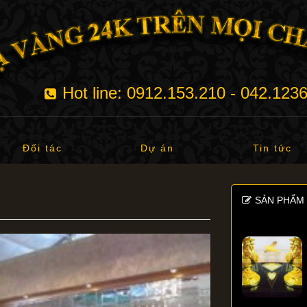
Hot line: 0912.153.210 - 042.123
Đối tác
Dự án
Tin tức
SẢN PHẨM 