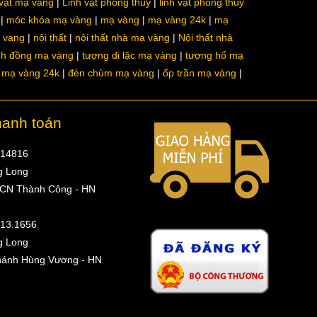
 vật mạ vàng
Linh vật phong thủy
linh vật phong thủy
móc khóa mạ vàng
mạ vàng
mạ vàng 24k
mạ
a vang
nội thất
nội thất nhà mạ vàng
Nội thất nhà
nh đồng mạ vàng
tượng di lặc mạ vàng
tượng hổ mạ
ô mạ vàng 24k
đèn chùm mạ vàng
ốp trần mạ vàng
hanh toán
314816
g Long
 CN Thành Công - HN
513.1656
g Long
hánh Hùng Vương - HN