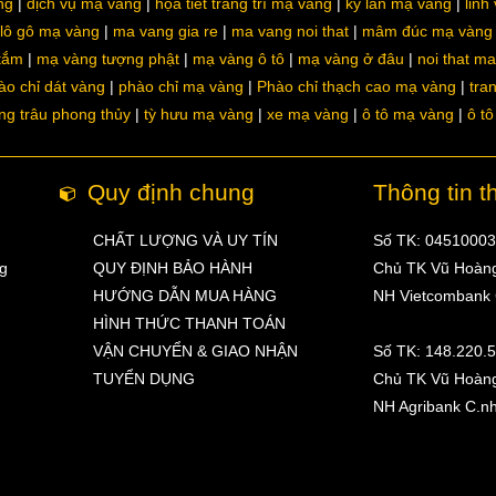
ng
dịch vụ mạ vàng
họa tiết trang trí mạ vàng
kỳ lân mạ vàng
linh
lô gô mạ vàng
ma vang gia re
ma vang noi that
mâm đúc mạ vàng
 tắm
mạ vàng tượng phật
mạ vàng ô tô
mạ vàng ở đâu
noi that m
ào chỉ dát vàng
phào chỉ mạ vàng
Phào chỉ thạch cao mạ vàng
tra
ng trâu phong thủy
tỳ hưu mạ vàng
xe mạ vàng
ô tô mạ vàng
ô t
Quy định chung
Thông tin t
CHẤT LƯỢNG VÀ UY TÍN
Số TK: 0451000
ng
QUY ĐỊNH BẢO HÀNH
Chủ TK Vũ Hoàn
HƯỚNG DẪN MUA HÀNG
NH Vietcombank
HÌNH THỨC THANH TOÁN
VẬN CHUYỂN & GIAO NHẬN
Số TK: 148.220.
TUYỂN DỤNG
Chủ TK Vũ Hoàn
NH Agribank C.n