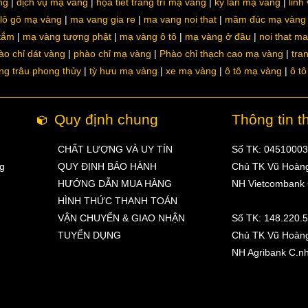
ng
dịch vụ mạ vàng
họa tiết trang trí mạ vàng
kỳ lân mạ vàng
linh
lô gô mạ vàng
ma vang gia re
ma vang noi that
mâm đúc mạ vàng
 tắm
mạ vàng tượng phật
mạ vàng ô tô
mạ vàng ở đâu
noi that m
ào chỉ dát vàng
phào chỉ mạ vàng
Phào chỉ thạch cao mạ vàng
tra
ng trâu phong thủy
tỳ hưu mạ vàng
xe mạ vàng
ô tô mạ vàng
ô t
Quy định chung
Thông tin t
CHẤT LƯỢNG VÀ UY TÍN
Số TK: 0451000
ng
QUY ĐỊNH BẢO HÀNH
Chủ TK Vũ Hoàn
HƯỚNG DẪN MUA HÀNG
NH Vietcombank
HÌNH THỨC THANH TOÁN
VẬN CHUYỂN & GIAO NHẬN
Số TK: 148.220.
TUYỂN DỤNG
Chủ TK Vũ Hoàn
NH Agribank C.n