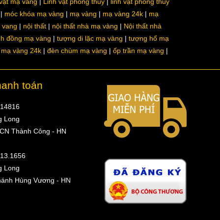
 vật mạ vàng
Linh vật phong thủy
linh vật phong thủy
móc khóa mạ vàng
mạ vàng
mạ vàng 24k
mạ
a vang
nội thất
nội thất nhà mạ vàng
Nội thất nhà
nh đồng mạ vàng
tượng di lặc mạ vàng
tượng hổ mạ
ô mạ vàng 24k
đèn chùm mạ vàng
ốp trần mạ vàng
hanh toán
314816
g Long
 CN Thành Công - HN
513.1656
g Long
hánh Hùng Vương - HN