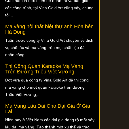
Cuối năm là thời điểm để hoàn tất và bàn giao
các công trình, tại Vina Gold Art cũng vậy, chúng
tôi...
Mạ vàng nội thất biệt thự anh Hòa bên
Hà Đông
Tuần trước công ty Vina Gold Art chuyên về dịch
vụ chế tác và mạ vàng trên mọi chất liệu đã
nhận công...
Thi Công Quán Karaoke Mạ Vàng
Trên Đường Triệu Việt Vương
Đợt vừa qua công ty Vina Gold Art đã thi công
mạ vàng cho một quán karaoke trên đường
Triệu Việt Vương,...
Mạ Vàng Lâu Đài Cho Đại Gia Ở Gia
Lai
Hiện nay ở Việt Nam các đại gia đang rộ mốt xây
lâu đài mạ vàng. Tạo thành một xu thế và trào