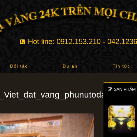
Hot line: 0912.153.210 - 042.123
Đối tác
Dự án
Tin tức
SẢN PHẨM 
_Viet_dat_vang_phunutoday