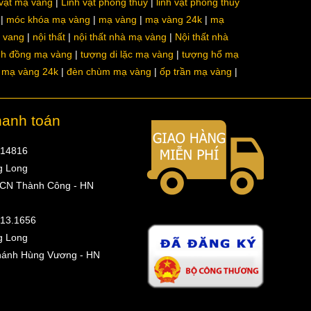
 vật mạ vàng
Linh vật phong thủy
linh vật phong thủy
móc khóa mạ vàng
mạ vàng
mạ vàng 24k
mạ
a vang
nội thất
nội thất nhà mạ vàng
Nội thất nhà
nh đồng mạ vàng
tượng di lặc mạ vàng
tượng hổ mạ
ô mạ vàng 24k
đèn chùm mạ vàng
ốp trần mạ vàng
hanh toán
314816
g Long
 CN Thành Công - HN
513.1656
g Long
hánh Hùng Vương - HN