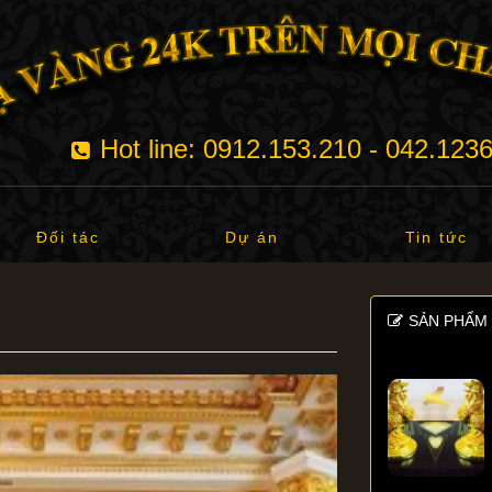
Hot line: 0912.153.210 - 042.123
Đối tác
Dự án
Tin tức
SẢN PHẨM 