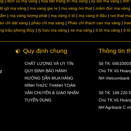
ng
dịch vụ mạ vàng
họa tiết trang trí mạ vàng
kỳ lân mạ vàng
linh
lô gô mạ vàng
ma vang gia re
ma vang noi that
mâm đúc mạ vàng
 tắm
mạ vàng tượng phật
mạ vàng ô tô
mạ vàng ở đâu
noi that m
ào chỉ dát vàng
phào chỉ mạ vàng
Phào chỉ thạch cao mạ vàng
tra
ng trâu phong thủy
tỳ hưu mạ vàng
xe mạ vàng
ô tô mạ vàng
ô t
Quy định chung
Thông tin t
CHẤT LƯỢNG VÀ UY TÍN
Số TK: 0451000
ng
QUY ĐỊNH BẢO HÀNH
Chủ TK Vũ Hoàn
HƯỚNG DẪN MUA HÀNG
NH Vietcombank
HÌNH THỨC THANH TOÁN
VẬN CHUYỂN & GIAO NHẬN
Số TK: 148.220.
TUYỂN DỤNG
Chủ TK Vũ Hoàn
NH Agribank C.n