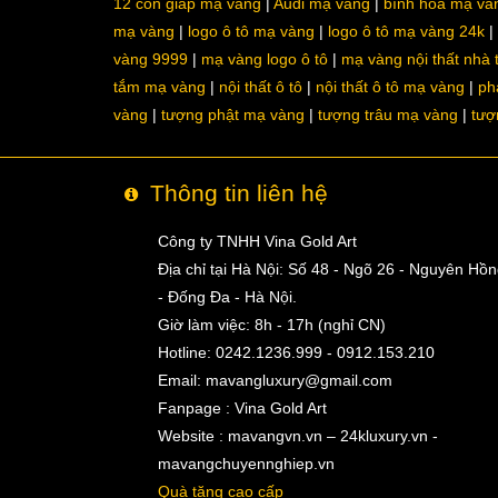
12 con giáp mạ vàng
Audi mạ vàng
bình hoa mạ và
mạ vàng
logo ô tô mạ vàng
logo ô tô mạ vàng 24k
vàng 9999
mạ vàng logo ô tô
mạ vàng nội thất nhà
tắm mạ vàng
nội thất ô tô
nội thất ô tô mạ vàng
ph
vàng
tượng phật mạ vàng
tượng trâu mạ vàng
tượ
Thông tin liên hệ
Công ty TNHH Vina Gold Art
Địa chỉ tại Hà Nội: Số 48 - Ngõ 26 - Nguyên Hồ
- Đống Đa - Hà Nội.
Giờ làm việc: 8h - 17h (nghỉ CN)
Hotline: 0242.1236.999 - 0912.153.210
Email:
mavangluxury@gmail.com
Fanpage : Vina Gold Art
Website : mavangvn.vn – 24kluxury.vn -
mavangchuyennghiep.vn
Quà tặng cao cấp