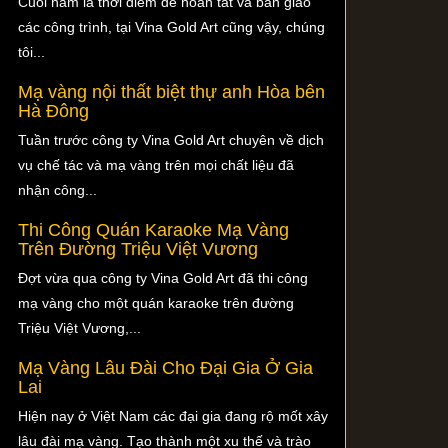
Cuối năm là thời điểm để hoàn tất và bàn giao
các công trình, tại Vina Gold Art cũng vậy, chúng
tôi...
Mạ vàng nội thất biệt thự anh Hòa bên
Hà Đông
Tuần trước công ty Vina Gold Art chuyên về dịch
vụ chế tác và mạ vàng trên mọi chất liệu đã
nhận công...
Thi Công Quán Karaoke Mạ Vàng
Trên Đường Triệu Việt Vương
Đợt vừa qua công ty Vina Gold Art đã thi công
mạ vàng cho một quán karaoke trên đường
Triệu Việt Vương,...
Mạ Vàng Lâu Đài Cho Đại Gia Ở Gia
Lai
Hiện nay ở Việt Nam các đại gia đang rộ mốt xây
lâu đài mạ vàng. Tạo thành một xu thế và trào