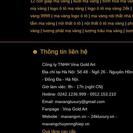
12 con giáp mạ vàng
Audi mạ vàng
bình hoa mạ và
mạ vàng
logo ô tô mạ vàng
logo ô tô mạ vàng 24k
vàng 9999
mạ vàng logo ô tô
mạ vàng nội thất nhà
tắm mạ vàng
nội thất ô tô
nội thất ô tô mạ vàng
ph
vàng
tượng phật mạ vàng
tượng trâu mạ vàng
tượ
Thông tin liên hệ
Công ty TNHH Vina Gold Art
Địa chỉ tại Hà Nội: Số 48 - Ngõ 26 - Nguyên Hồ
- Đống Đa - Hà Nội.
Giờ làm việc: 8h - 17h (nghỉ CN)
Hotline: 0242.1236.999 - 0912.153.210
Email:
mavangluxury@gmail.com
Fanpage : Vina Gold Art
Website : mavangvn.vn – 24kluxury.vn -
mavangchuyennghiep.vn
Quà tặng cao cấp