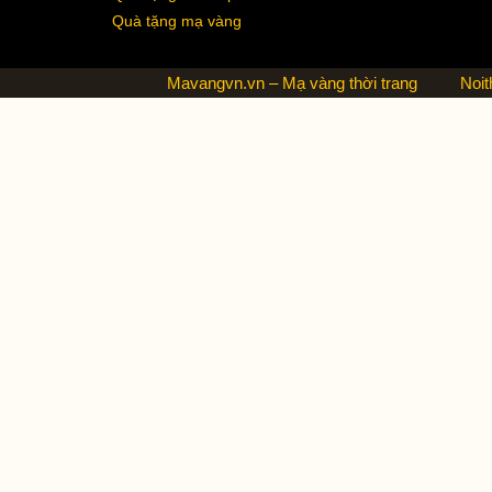
Quà tặng mạ vàng
Mavangvn.vn – Mạ vàng thời trang
Noit