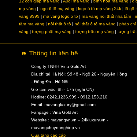
12 con giáp mạ vàng
Audi mạ vàng
bình hoa mạ vàng
dị
mạ vàng
logo ô tô mạ vàng
logo ô tô mạ vàng 24k
lô gô
vàng 9999
mạ vàng logo ô tô
mạ vàng nội thất nhà tắm
m
tắm mạ vàng
nội thất ô tô
nội thất ô tô mạ vàng
phào chỉ
vàng
tượng phật mạ vàng
tượng trâu mạ vàng
tượng trâ
Thông tin liên hệ
Công ty TNHH Vina Gold Art
Địa chỉ tại Hà Nội: Số 48 - Ngõ 26 - Nguyên Hồng
- Đống Đa - Hà Nội.
Giờ làm việc: 8h - 17h (nghỉ CN)
Hotline: 0242.1236.999 - 0912.153.210
Email:
mavangluxury@gmail.com
Fanpage : Vina Gold Art
Website : mavangvn.vn – 24kluxury.vn -
mavangchuyennghiep.vn
Quà tặng cao cấp