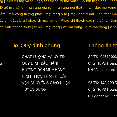
ng
dịch vụ mạ vàng
họa tiết trang trí mạ vàng
kỳ lân mạ vàng
linh
lô gô mạ vàng
ma vang gia re
ma vang noi that
mâm đúc mạ vàng
 tắm
mạ vàng tượng phật
mạ vàng ô tô
mạ vàng ở đâu
noi that m
ào chỉ dát vàng
phào chỉ mạ vàng
Phào chỉ thạch cao mạ vàng
tra
ng trâu phong thủy
tỳ hưu mạ vàng
xe mạ vàng
ô tô mạ vàng
ô t
Quy định chung
Thông tin t
CHẤT LƯỢNG VÀ UY TÍN
Số TK: 0451000
ng
QUY ĐỊNH BẢO HÀNH
Chủ TK Vũ Hoàn
HƯỚNG DẪN MUA HÀNG
NH Vietcombank
HÌNH THỨC THANH TOÁN
VẬN CHUYỂN & GIAO NHẬN
Số TK: 148.220.
TUYỂN DỤNG
Chủ TK Vũ Hoàn
NH Agribank C.n