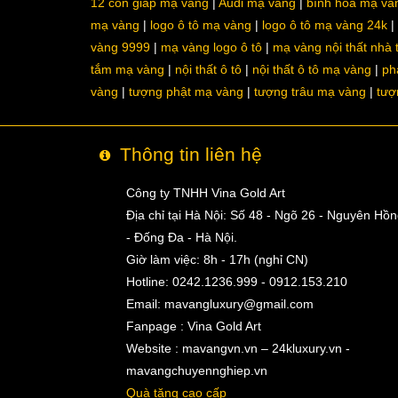
12 con giáp mạ vàng
Audi mạ vàng
bình hoa mạ và
mạ vàng
logo ô tô mạ vàng
logo ô tô mạ vàng 24k
vàng 9999
mạ vàng logo ô tô
mạ vàng nội thất nhà
tắm mạ vàng
nội thất ô tô
nội thất ô tô mạ vàng
ph
vàng
tượng phật mạ vàng
tượng trâu mạ vàng
tượ
Thông tin liên hệ
Công ty TNHH Vina Gold Art
Địa chỉ tại Hà Nội: Số 48 - Ngõ 26 - Nguyên Hồ
- Đống Đa - Hà Nội.
Giờ làm việc: 8h - 17h (nghỉ CN)
Hotline: 0242.1236.999 - 0912.153.210
Email:
mavangluxury@gmail.com
Fanpage : Vina Gold Art
Website : mavangvn.vn – 24kluxury.vn -
mavangchuyennghiep.vn
Quà tặng cao cấp