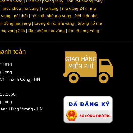
 vật mạ vàng
Linh vật phong thủy
linh vật phong thủy
móc khóa mạ vàng
mạ vàng
mạ vàng 24k
mạ
a vang
nội thất
nội thất nhà mạ vàng
Nội thất nhà
nh đồng mạ vàng
tượng di lặc mạ vàng
tượng hổ mạ
ô mạ vàng 24k
đèn chùm mạ vàng
ốp trần mạ vàng
hanh toán
314816
g Long
 CN Thành Công - HN
513.1656
g Long
hánh Hùng Vương - HN