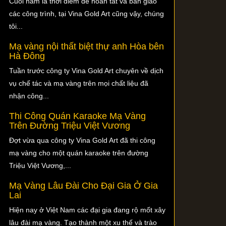
Cuối năm là thời điểm để hoàn tất và bàn giao
các công trình, tại Vina Gold Art cũng vậy, chúng
tôi...
Mạ vàng nội thất biệt thự anh Hòa bên
Hà Đông
Tuần trước công ty Vina Gold Art chuyên về dịch
vụ chế tác và mạ vàng trên mọi chất liệu đã
nhận công...
Thi Công Quán Karaoke Mạ Vàng
Trên Đường Triệu Việt Vương
Đợt vừa qua công ty Vina Gold Art đã thi công
mạ vàng cho một quán karaoke trên đường
Triệu Việt Vương,...
Mạ Vàng Lâu Đài Cho Đại Gia Ở Gia
Lai
Hiện nay ở Việt Nam các đại gia đang rộ mốt xây
lâu đài mạ vàng. Tạo thành một xu thế và trào