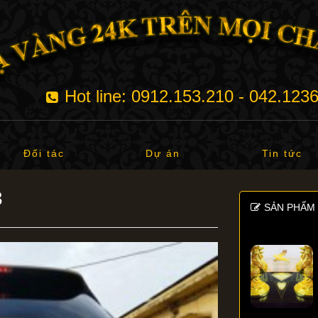
Hot line: 0912.153.210 - 042.123
Đối tác
Dự án
Tin tức
3
SẢN PHẨM 