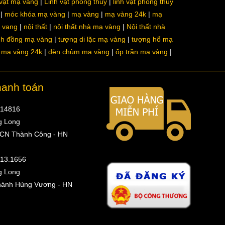
 vật mạ vàng
Linh vật phong thủy
linh vật phong thủy
móc khóa mạ vàng
mạ vàng
mạ vàng 24k
mạ
a vang
nội thất
nội thất nhà mạ vàng
Nội thất nhà
nh đồng mạ vàng
tượng di lặc mạ vàng
tượng hổ mạ
ô mạ vàng 24k
đèn chùm mạ vàng
ốp trần mạ vàng
hanh toán
314816
g Long
 CN Thành Công - HN
513.1656
g Long
hánh Hùng Vương - HN