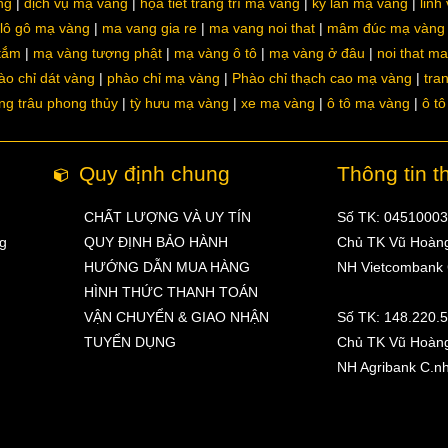
ng
dịch vụ mạ vàng
họa tiết trang trí mạ vàng
kỳ lân mạ vàng
linh
lô gô mạ vàng
ma vang gia re
ma vang noi that
mâm đúc mạ vàng
 tắm
mạ vàng tượng phật
mạ vàng ô tô
mạ vàng ở đâu
noi that m
ào chỉ dát vàng
phào chỉ mạ vàng
Phào chỉ thạch cao mạ vàng
tra
ng trâu phong thủy
tỳ hưu mạ vàng
xe mạ vàng
ô tô mạ vàng
ô t
Quy định chung
Thông tin t
CHẤT LƯỢNG VÀ UY TÍN
Số TK: 0451000
ng
QUY ĐỊNH BẢO HÀNH
Chủ TK Vũ Hoàn
HƯỚNG DẪN MUA HÀNG
NH Vietcombank
HÌNH THỨC THANH TOÁN
VẬN CHUYỂN & GIAO NHẬN
Số TK: 148.220.
TUYỂN DỤNG
Chủ TK Vũ Hoàn
NH Agribank C.n