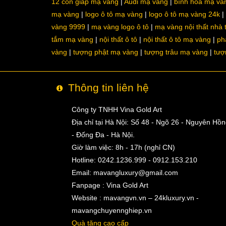
12 con giáp mạ vàng
Audi mạ vàng
bình hoa mạ và
mạ vàng
logo ô tô mạ vàng
logo ô tô mạ vàng 24k
vàng 9999
mạ vàng logo ô tô
mạ vàng nội thất nhà
tắm mạ vàng
nội thất ô tô
nội thất ô tô mạ vàng
ph
vàng
tượng phật mạ vàng
tượng trâu mạ vàng
tượ
Thông tin liên hệ
Công ty TNHH Vina Gold Art
Địa chỉ tại Hà Nội: Số 48 - Ngõ 26 - Nguyên Hồ
- Đống Đa - Hà Nội.
Giờ làm việc: 8h - 17h (nghỉ CN)
Hotline: 0242.1236.999 - 0912.153.210
Email:
mavangluxury@gmail.com
Fanpage : Vina Gold Art
Website : mavangvn.vn – 24kluxury.vn -
mavangchuyennghiep.vn
Quà tặng cao cấp