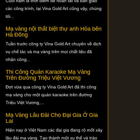
Cuối năm là thời điểm để hoàn tất và bàn giao
các công trình, tại Vina Gold Art cũng vậy, chúng
tôi...
Mạ vàng nội thất biệt thự anh Hòa bên
Hà Đông
Tuần trước công ty Vina Gold Art chuyên về dịch
vụ chế tác và mạ vàng trên mọi chất liệu đã
nhận công...
Thi Công Quán Karaoke Mạ Vàng
Trên Đường Triệu Việt Vương
Đợt vừa qua công ty Vina Gold Art đã thi công
mạ vàng cho một quán karaoke trên đường
Triệu Việt Vương,...
Mạ Vàng Lâu Đài Cho Đại Gia Ở Gia
Lai
Hiện nay ở Việt Nam các đại gia đang rộ mốt xây
lâu đài mạ vàng. Tạo thành một xu thế và trào