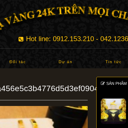
Hot line: 0912.153.210 - 042.123
Đối tác
Dự án
Tin tức
SẢN PHẨM 
a456e5c3b4776d5d3ef0904ee9