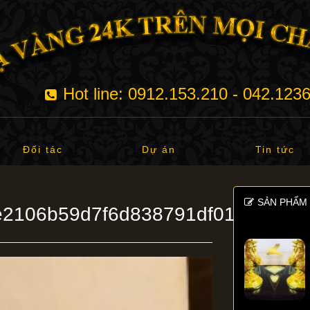
Hot line: 0912.153.210 - 042.123
Đối tác
Dự án
Tin tức
SẢN PHẨM 
2106b59d7f6d838791df014fe