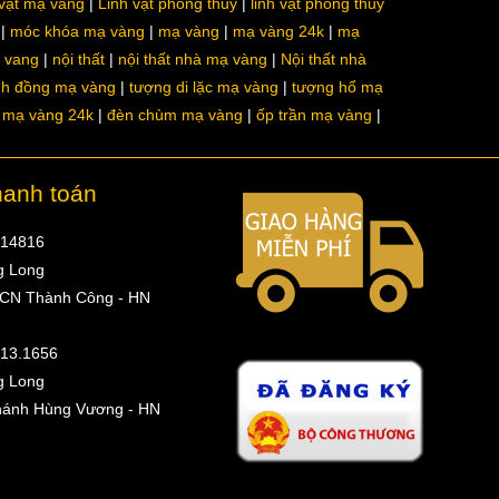
 vật mạ vàng
Linh vật phong thủy
linh vật phong thủy
móc khóa mạ vàng
mạ vàng
mạ vàng 24k
mạ
a vang
nội thất
nội thất nhà mạ vàng
Nội thất nhà
nh đồng mạ vàng
tượng di lặc mạ vàng
tượng hổ mạ
ô mạ vàng 24k
đèn chùm mạ vàng
ốp trần mạ vàng
hanh toán
314816
g Long
 CN Thành Công - HN
513.1656
g Long
hánh Hùng Vương - HN