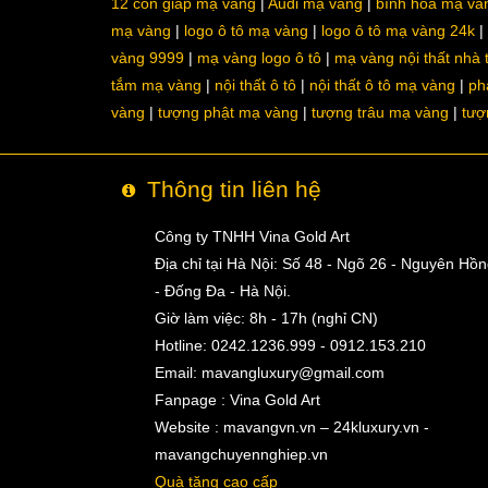
12 con giáp mạ vàng
Audi mạ vàng
bình hoa mạ và
mạ vàng
logo ô tô mạ vàng
logo ô tô mạ vàng 24k
vàng 9999
mạ vàng logo ô tô
mạ vàng nội thất nhà
tắm mạ vàng
nội thất ô tô
nội thất ô tô mạ vàng
ph
vàng
tượng phật mạ vàng
tượng trâu mạ vàng
tượ
Thông tin liên hệ
Công ty TNHH Vina Gold Art
Địa chỉ tại Hà Nội: Số 48 - Ngõ 26 - Nguyên Hồ
- Đống Đa - Hà Nội.
Giờ làm việc: 8h - 17h (nghỉ CN)
Hotline: 0242.1236.999 - 0912.153.210
Email:
mavangluxury@gmail.com
Fanpage : Vina Gold Art
Website : mavangvn.vn – 24kluxury.vn -
mavangchuyennghiep.vn
Quà tặng cao cấp