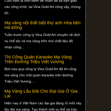
Cuối năm là thời điểm để hoàn tất và bàn giao
các công trình, tại Vina Gold Art cũng vậy, chúng
tôi...
Mạ vàng nội thất biệt thự anh Hòa bên
Hà Đông
Tuần trước công ty Vina Gold Art chuyên về dịch
vụ chế tác và mạ vàng trên mọi chất liệu đã
nhận công...
Thi Công Quán Karaoke Mạ Vàng
Trên Đường Triệu Việt Vương
Đợt vừa qua công ty Vina Gold Art đã thi công
mạ vàng cho một quán karaoke trên đường
Triệu Việt Vương,...
Mạ Vàng Lâu Đài Cho Đại Gia Ở Gia
Lai
Hiện nay ở Việt Nam các đại gia đang rộ mốt xây
lâu đài mạ vàng. Tạo thành một xu thế và trào