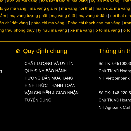
ng
dịch vụ mạ vàng
họa tiết trang trí mạ vàng
kỳ lân mạ vàng
linh
lô gô mạ vàng
ma vang gia re
ma vang noi that
mâm đúc mạ vàng
 tắm
mạ vàng tượng phật
mạ vàng ô tô
mạ vàng ở đâu
noi that m
ào chỉ dát vàng
phào chỉ mạ vàng
Phào chỉ thạch cao mạ vàng
tra
ng trâu phong thủy
tỳ hưu mạ vàng
xe mạ vàng
ô tô mạ vàng
ô t
Quy định chung
Thông tin t
CHẤT LƯỢNG VÀ UY TÍN
Số TK: 0451000
ng
QUY ĐỊNH BẢO HÀNH
Chủ TK Vũ Hoàn
HƯỚNG DẪN MUA HÀNG
NH Vietcombank
HÌNH THỨC THANH TOÁN
VẬN CHUYỂN & GIAO NHẬN
Số TK: 148.220.
TUYỂN DỤNG
Chủ TK Vũ Hoàn
NH Agribank C.n