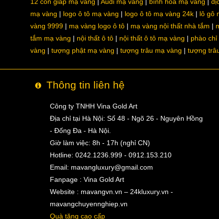
12 con giáp mạ vàng
Audi mạ vàng
bình hoa mạ vàng
dị
mạ vàng
logo ô tô mạ vàng
logo ô tô mạ vàng 24k
lô gô
vàng 9999
mạ vàng logo ô tô
mạ vàng nội thất nhà tắm
m
tắm mạ vàng
nội thất ô tô
nội thất ô tô mạ vàng
phào chỉ
vàng
tượng phật mạ vàng
tượng trâu mạ vàng
tượng trâ
Thông tin liên hệ
Công ty TNHH Vina Gold Art
Địa chỉ tại Hà Nội: Số 48 - Ngõ 26 - Nguyên Hồng
- Đống Đa - Hà Nội.
Giờ làm việc: 8h - 17h (nghỉ CN)
Hotline: 0242.1236.999 - 0912.153.210
Email:
mavangluxury@gmail.com
Fanpage : Vina Gold Art
Website : mavangvn.vn – 24kluxury.vn -
mavangchuyennghiep.vn
Quà tặng cao cấp