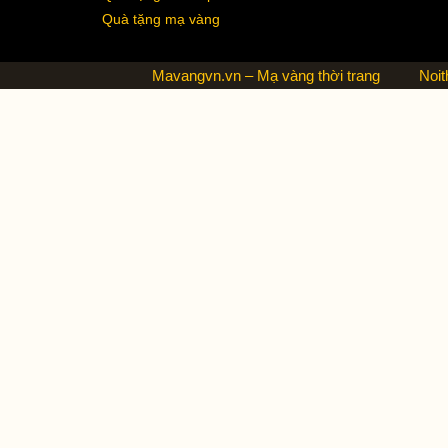
Quà tặng mạ vàng
Mavangvn.vn – Mạ vàng thời trang
Noit