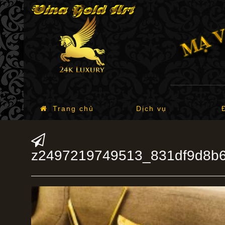
Trang chủ
Dịch vụ
z2497219749513_831df9d8b