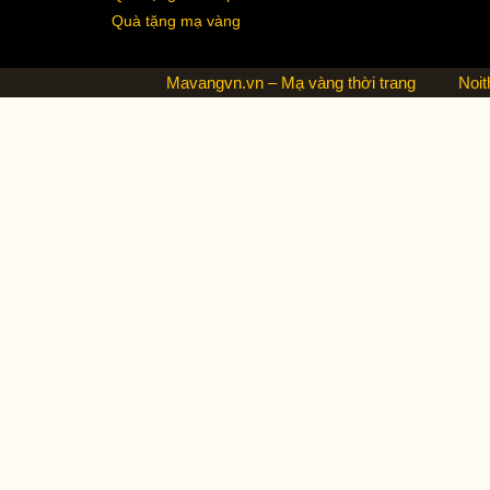
Quà tặng mạ vàng
Mavangvn.vn – Mạ vàng thời trang
Noit