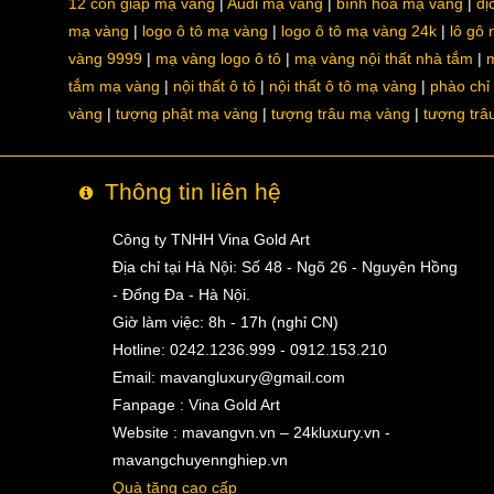
12 con giáp mạ vàng
Audi mạ vàng
bình hoa mạ vàng
dị
mạ vàng
logo ô tô mạ vàng
logo ô tô mạ vàng 24k
lô gô
vàng 9999
mạ vàng logo ô tô
mạ vàng nội thất nhà tắm
m
tắm mạ vàng
nội thất ô tô
nội thất ô tô mạ vàng
phào chỉ
vàng
tượng phật mạ vàng
tượng trâu mạ vàng
tượng trâ
Thông tin liên hệ
Công ty TNHH Vina Gold Art
Địa chỉ tại Hà Nội: Số 48 - Ngõ 26 - Nguyên Hồng
- Đống Đa - Hà Nội.
Giờ làm việc: 8h - 17h (nghỉ CN)
Hotline: 0242.1236.999 - 0912.153.210
Email:
mavangluxury@gmail.com
Fanpage : Vina Gold Art
Website : mavangvn.vn – 24kluxury.vn -
mavangchuyennghiep.vn
Quà tặng cao cấp