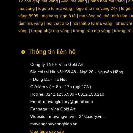
12 con giáp mạ vàng
Audi mạ vàng
bình hoa mạ vàng
dị
mạ vàng
logo ô tô mạ vàng
logo ô tô mạ vàng 24k
lô gô
vàng 9999
mạ vàng logo ô tô
mạ vàng nội thất nhà tắm
m
tắm mạ vàng
nội thất ô tô
nội thất ô tô mạ vàng
phào chỉ
vàng
tượng phật mạ vàng
tượng trâu mạ vàng
tượng trâ
Thông tin liên hệ
Công ty TNHH Vina Gold Art
Địa chỉ tại Hà Nội: Số 48 - Ngõ 26 - Nguyên Hồng
- Đống Đa - Hà Nội.
Giờ làm việc: 8h - 17h (nghỉ CN)
Hotline: 0242.1236.999 - 0912.153.210
Email:
mavangluxury@gmail.com
Fanpage : Vina Gold Art
Website : mavangvn.vn – 24kluxury.vn -
mavangchuyennghiep.vn
Quà tặng cao cấp