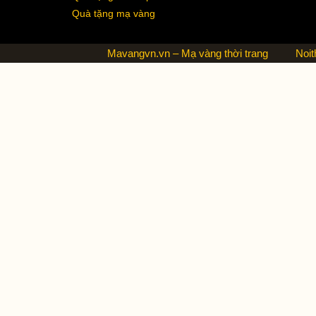
Quà tặng mạ vàng
Mavangvn.vn – Mạ vàng thời trang
Noit