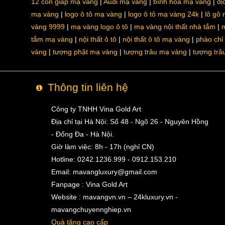
12 con giáp mạ vàng
Audi mạ vàng
bình hoa mạ vàng
dị
mạ vàng
logo ô tô mạ vàng
logo ô tô mạ vàng 24k
lô gô
vàng 9999
mạ vàng logo ô tô
mạ vàng nội thất nhà tắm
m
tắm mạ vàng
nội thất ô tô
nội thất ô tô mạ vàng
phào chỉ
vàng
tượng phật mạ vàng
tượng trâu mạ vàng
tượng trâ
Thông tin liên hệ
Công ty TNHH Vina Gold Art
Địa chỉ tại Hà Nội: Số 48 - Ngõ 26 - Nguyên Hồng
- Đống Đa - Hà Nội.
Giờ làm việc: 8h - 17h (nghỉ CN)
Hotline: 0242.1236.999 - 0912.153.210
Email:
mavangluxury@gmail.com
Fanpage : Vina Gold Art
Website : mavangvn.vn – 24kluxury.vn -
mavangchuyennghiep.vn
Quà tặng cao cấp