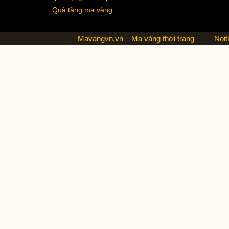
Quà tặng mạ vàng
Mavangvn.vn – Mạ vàng thời trang
Noit