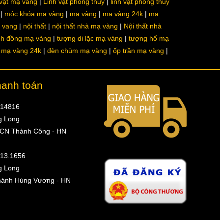
 vật mạ vàng
Linh vật phong thủy
linh vật phong thủy
móc khóa mạ vàng
mạ vàng
mạ vàng 24k
mạ
a vang
nội thất
nội thất nhà mạ vàng
Nội thất nhà
nh đồng mạ vàng
tượng di lặc mạ vàng
tượng hổ mạ
ô mạ vàng 24k
đèn chùm mạ vàng
ốp trần mạ vàng
hanh toán
314816
g Long
 CN Thành Công - HN
513.1656
g Long
hánh Hùng Vương - HN