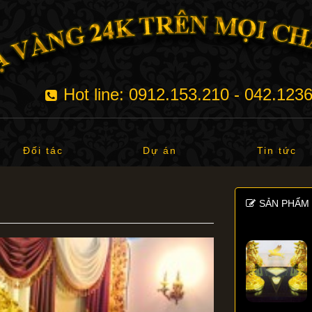
Hot line: 0912.153.210 - 042.123
Đối tác
Dự án
Tin tức
SẢN PHẨM 