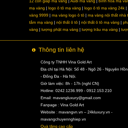
12 con giáp mạ vàng
Audi mạ vàng
bình hoa mạ và
mạ vàng
logo ô tô mạ vàng
logo ô tô mạ vàng 24k
vàng 9999
mạ vàng logo ô tô
mạ vàng nội thất nhà
tắm mạ vàng
nội thất ô tô
nội thất ô tô mạ vàng
ph
vàng
tượng phật mạ vàng
tượng trâu mạ vàng
tượ
Thông tin liên hệ
Công ty TNHH Vina Gold Art
Địa chỉ tại Hà Nội: Số 48 - Ngõ 26 - Nguyên Hồ
- Đống Đa - Hà Nội.
Giờ làm việc: 8h - 17h (nghỉ CN)
Hotline: 0242.1236.999 - 0912.153.210
Email:
mavangluxury@gmail.com
Fanpage : Vina Gold Art
Website : mavangvn.vn – 24kluxury.vn -
mavangchuyennghiep.vn
Quà tặng cao cấp