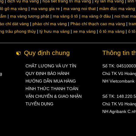
ng
dịch vụ mạ vàng
họa tiết trang trí mạ vàng
kỳ lân mạ vàng
linh
lô gô mạ vàng
ma vang gia re
ma vang noi that
mâm đúc mạ vàng
 tắm
mạ vàng tượng phật
mạ vàng ô tô
mạ vàng ở đâu
noi that m
ào chỉ dát vàng
phào chỉ mạ vàng
Phào chỉ thạch cao mạ vàng
tra
ng trâu phong thủy
tỳ hưu mạ vàng
xe mạ vàng
ô tô mạ vàng
ô t
Quy định chung
Thông tin t
CHẤT LƯỢNG VÀ UY TÍN
Số TK: 0451000
ng
QUY ĐỊNH BẢO HÀNH
Chủ TK Vũ Hoàn
HƯỚNG DẪN MUA HÀNG
NH Vietcombank
HÌNH THỨC THANH TOÁN
VẬN CHUYỂN & GIAO NHẬN
Số TK: 148.220.
TUYỂN DỤNG
Chủ TK Vũ Hoàn
NH Agribank C.n