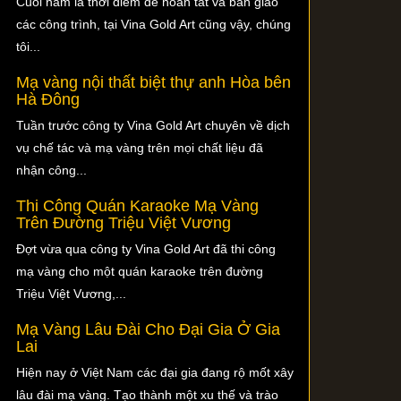
Cuối năm là thời điểm để hoàn tất và bàn giao
các công trình, tại Vina Gold Art cũng vậy, chúng
tôi...
Mạ vàng nội thất biệt thự anh Hòa bên
Hà Đông
Tuần trước công ty Vina Gold Art chuyên về dịch
vụ chế tác và mạ vàng trên mọi chất liệu đã
nhận công...
Thi Công Quán Karaoke Mạ Vàng
Trên Đường Triệu Việt Vương
Đợt vừa qua công ty Vina Gold Art đã thi công
mạ vàng cho một quán karaoke trên đường
Triệu Việt Vương,...
Mạ Vàng Lâu Đài Cho Đại Gia Ở Gia
Lai
Hiện nay ở Việt Nam các đại gia đang rộ mốt xây
lâu đài mạ vàng. Tạo thành một xu thế và trào