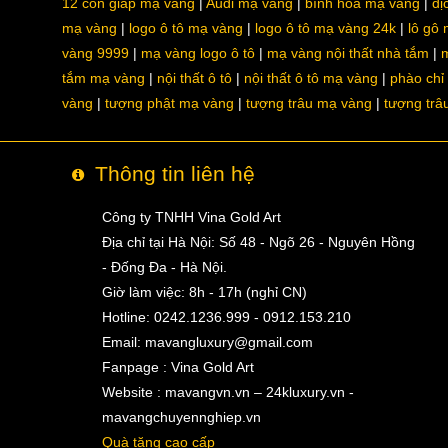
12 con giáp mạ vàng
Audi mạ vàng
bình hoa mạ vàng
dị
mạ vàng
logo ô tô mạ vàng
logo ô tô mạ vàng 24k
lô gô
vàng 9999
mạ vàng logo ô tô
mạ vàng nội thất nhà tắm
m
tắm mạ vàng
nội thất ô tô
nội thất ô tô mạ vàng
phào chỉ
vàng
tượng phật mạ vàng
tượng trâu mạ vàng
tượng trâ
Thông tin liên hệ
Công ty TNHH Vina Gold Art
Địa chỉ tại Hà Nội: Số 48 - Ngõ 26 - Nguyên Hồng
- Đống Đa - Hà Nội.
Giờ làm việc: 8h - 17h (nghỉ CN)
Hotline: 0242.1236.999 - 0912.153.210
Email:
mavangluxury@gmail.com
Fanpage : Vina Gold Art
Website : mavangvn.vn – 24kluxury.vn -
mavangchuyennghiep.vn
Quà tặng cao cấp