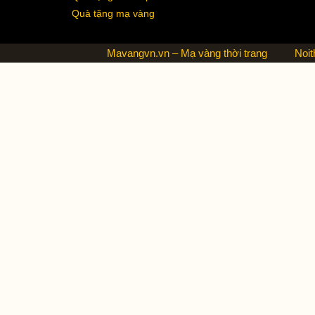
Quà tặng mạ vàng
Mavangvn.vn – Mạ vàng thời trang
Noit