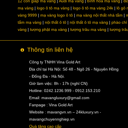
12 con giáp mạ vàng
Audi mạ vàng
bình hoa mạ vàng
dị
mạ vàng
logo ô tô mạ vàng
logo ô tô mạ vàng 24k
lô gô
vàng 9999
mạ vàng logo ô tô
mạ vàng nội thất nhà tắm
m
tắm mạ vàng
nội thất ô tô
nội thất ô tô mạ vàng
phào chỉ
vàng
tượng phật mạ vàng
tượng trâu mạ vàng
tượng trâ
Thông tin liên hệ
Công ty TNHH Vina Gold Art
Địa chỉ tại Hà Nội: Số 48 - Ngõ 26 - Nguyên Hồng
- Đống Đa - Hà Nội.
Giờ làm việc: 8h - 17h (nghỉ CN)
Hotline: 0242.1236.999 - 0912.153.210
Email:
mavangluxury@gmail.com
Fanpage : Vina Gold Art
Website : mavangvn.vn – 24kluxury.vn -
mavangchuyennghiep.vn
Quà tặng cao cấp