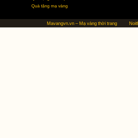
Quà tặng mạ vàng
Mavangvn.vn – Mạ vàng thời trang
Noit