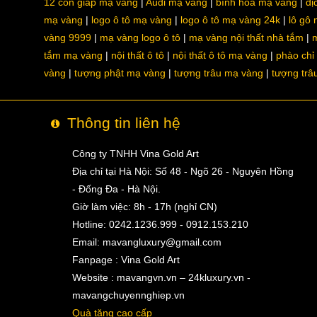
12 con giáp mạ vàng
Audi mạ vàng
bình hoa mạ vàng
dị
mạ vàng
logo ô tô mạ vàng
logo ô tô mạ vàng 24k
lô gô
vàng 9999
mạ vàng logo ô tô
mạ vàng nội thất nhà tắm
m
tắm mạ vàng
nội thất ô tô
nội thất ô tô mạ vàng
phào chỉ
vàng
tượng phật mạ vàng
tượng trâu mạ vàng
tượng trâ
Thông tin liên hệ
Công ty TNHH Vina Gold Art
Địa chỉ tại Hà Nội: Số 48 - Ngõ 26 - Nguyên Hồng
- Đống Đa - Hà Nội.
Giờ làm việc: 8h - 17h (nghỉ CN)
Hotline: 0242.1236.999 - 0912.153.210
Email:
mavangluxury@gmail.com
Fanpage : Vina Gold Art
Website : mavangvn.vn – 24kluxury.vn -
mavangchuyennghiep.vn
Quà tặng cao cấp