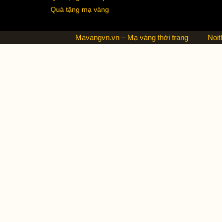
Quà tặng mạ vàng
Mavangvn.vn – Mạ vàng thời trang
Noit