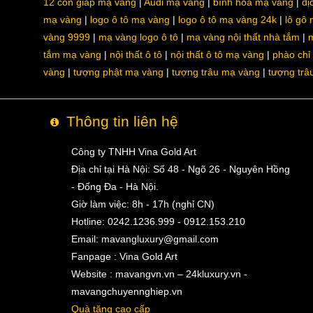
12 con giáp mạ vàng
Audi mạ vàng
bình hoa mạ vàng
dị
mạ vàng
logo ô tô mạ vàng
logo ô tô mạ vàng 24k
lô gô
vàng 9999
mạ vàng logo ô tô
mạ vàng nội thất nhà tắm
m
tắm mạ vàng
nội thất ô tô
nội thất ô tô mạ vàng
phào chỉ
vàng
tượng phật mạ vàng
tượng trâu mạ vàng
tượng trâ
Thông tin liên hệ
Công ty TNHH Vina Gold Art
Địa chỉ tại Hà Nội: Số 48 - Ngõ 26 - Nguyên Hồng
- Đống Đa - Hà Nội.
Giờ làm việc: 8h - 17h (nghỉ CN)
Hotline: 0242.1236.999 - 0912.153.210
Email:
mavangluxury@gmail.com
Fanpage : Vina Gold Art
Website : mavangvn.vn – 24kluxury.vn -
mavangchuyennghiep.vn
Quà tặng cao cấp