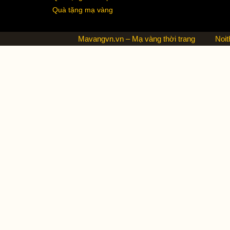
Quà tặng mạ vàng
Mavangvn.vn – Mạ vàng thời trang
Noit