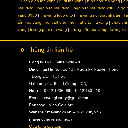
12 con giáp mạ vàng
Audi mạ vàng
bình hoa mạ vàng
dị
mạ vàng
logo ô tô mạ vàng
logo ô tô mạ vàng 24k
lô gô
vàng 9999
mạ vàng logo ô tô
mạ vàng nội thất nhà tắm
m
tắm mạ vàng
nội thất ô tô
nội thất ô tô mạ vàng
phào chỉ
vàng
tượng phật mạ vàng
tượng trâu mạ vàng
tượng trâ
Thông tin liên hệ
Công ty TNHH Vina Gold Art
Địa chỉ tại Hà Nội: Số 48 - Ngõ 26 - Nguyên Hồng
- Đống Đa - Hà Nội.
Giờ làm việc: 8h - 17h (nghỉ CN)
Hotline: 0242.1236.999 - 0912.153.210
Email:
mavangluxury@gmail.com
Fanpage : Vina Gold Art
Website : mavangvn.vn – 24kluxury.vn -
mavangchuyennghiep.vn
Quà tặng cao cấp