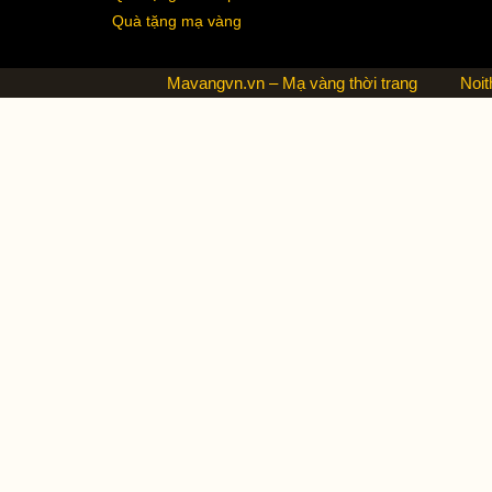
Quà tặng mạ vàng
Mavangvn.vn – Mạ vàng thời trang
Noit