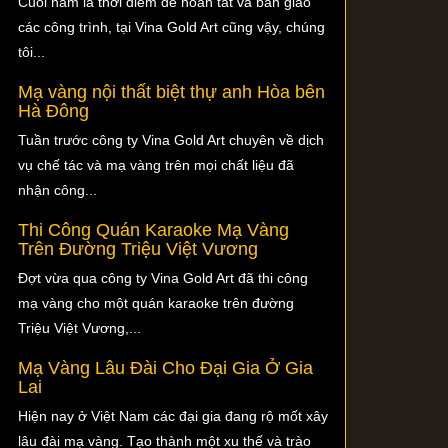
Cuối năm là thời điểm để hoàn tất và bàn giao
các công trình, tại Vina Gold Art cũng vậy, chúng
tôi...
Mạ vàng nội thất biệt thự anh Hòa bên
Hà Đông
Tuần trước công ty Vina Gold Art chuyên về dịch
vụ chế tác và mạ vàng trên mọi chất liệu đã
nhận công...
Thi Công Quán Karaoke Mạ Vàng
Trên Đường Triệu Việt Vương
Đợt vừa qua công ty Vina Gold Art đã thi công
mạ vàng cho một quán karaoke trên đường
Triệu Việt Vương,...
Mạ Vàng Lâu Đài Cho Đại Gia Ở Gia
Lai
Hiện nay ở Việt Nam các đại gia đang rộ mốt xây
lâu đài mạ vàng. Tạo thành một xu thế và trào