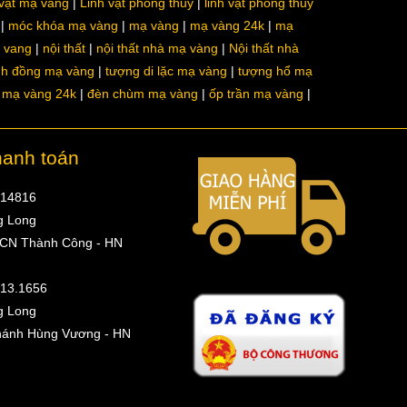
 vật mạ vàng
Linh vật phong thủy
linh vật phong thủy
móc khóa mạ vàng
mạ vàng
mạ vàng 24k
mạ
a vang
nội thất
nội thất nhà mạ vàng
Nội thất nhà
nh đồng mạ vàng
tượng di lặc mạ vàng
tượng hổ mạ
ô mạ vàng 24k
đèn chùm mạ vàng
ốp trần mạ vàng
hanh toán
314816
g Long
 CN Thành Công - HN
513.1656
g Long
hánh Hùng Vương - HN