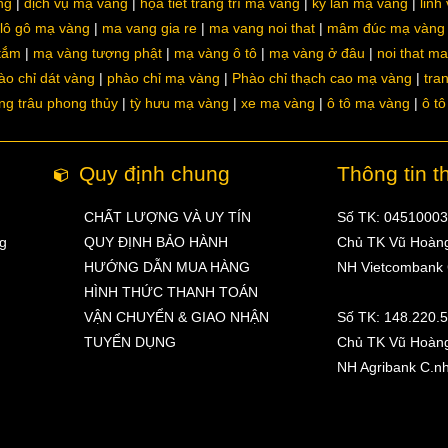
ng
dịch vụ mạ vàng
họa tiết trang trí mạ vàng
kỳ lân mạ vàng
linh
lô gô mạ vàng
ma vang gia re
ma vang noi that
mâm đúc mạ vàng
 tắm
mạ vàng tượng phật
mạ vàng ô tô
mạ vàng ở đâu
noi that m
ào chỉ dát vàng
phào chỉ mạ vàng
Phào chỉ thạch cao mạ vàng
tra
ng trâu phong thủy
tỳ hưu mạ vàng
xe mạ vàng
ô tô mạ vàng
ô t
Quy định chung
Thông tin t
CHẤT LƯỢNG VÀ UY TÍN
Số TK: 0451000
ng
QUY ĐỊNH BẢO HÀNH
Chủ TK Vũ Hoàn
HƯỚNG DẪN MUA HÀNG
NH Vietcombank
HÌNH THỨC THANH TOÁN
VẬN CHUYỂN & GIAO NHẬN
Số TK: 148.220.
TUYỂN DỤNG
Chủ TK Vũ Hoàn
NH Agribank C.n