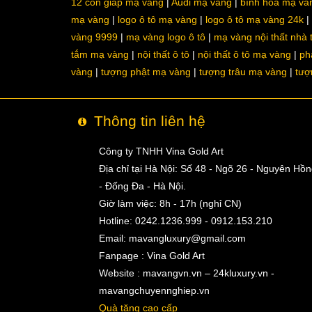
12 con giáp mạ vàng
Audi mạ vàng
bình hoa mạ và
mạ vàng
logo ô tô mạ vàng
logo ô tô mạ vàng 24k
vàng 9999
mạ vàng logo ô tô
mạ vàng nội thất nhà
tắm mạ vàng
nội thất ô tô
nội thất ô tô mạ vàng
ph
vàng
tượng phật mạ vàng
tượng trâu mạ vàng
tượ
Thông tin liên hệ
Công ty TNHH Vina Gold Art
Địa chỉ tại Hà Nội: Số 48 - Ngõ 26 - Nguyên Hồ
- Đống Đa - Hà Nội.
Giờ làm việc: 8h - 17h (nghỉ CN)
Hotline: 0242.1236.999 - 0912.153.210
Email:
mavangluxury@gmail.com
Fanpage : Vina Gold Art
Website : mavangvn.vn – 24kluxury.vn -
mavangchuyennghiep.vn
Quà tặng cao cấp