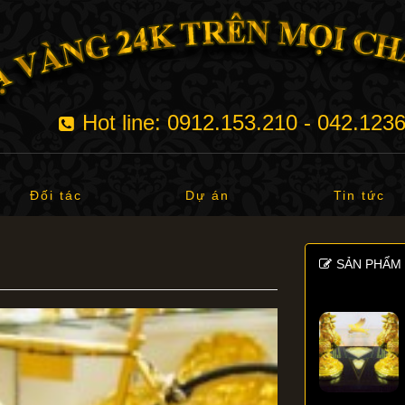
Hot line: 0912.153.210 - 042.123
Đối tác
Dự án
Tin tức
SẢN PHẨM 