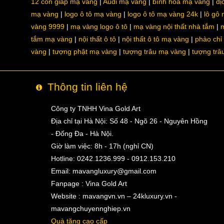
12 con giáp mạ vàng
Audi mạ vàng
bình hoa mạ vàng
dị
mạ vàng
logo ô tô mạ vàng
logo ô tô mạ vàng 24k
lô gô
vàng 9999
mạ vàng logo ô tô
mạ vàng nội thất nhà tắm
m
tắm mạ vàng
nội thất ô tô
nội thất ô tô mạ vàng
phào chỉ
vàng
tượng phật mạ vàng
tượng trâu mạ vàng
tượng trâ
Thông tin liên hệ
Công ty TNHH Vina Gold Art
Địa chỉ tại Hà Nội: Số 48 - Ngõ 26 - Nguyên Hồng
- Đống Đa - Hà Nội.
Giờ làm việc: 8h - 17h (nghỉ CN)
Hotline: 0242.1236.999 - 0912.153.210
Email:
mavangluxury@gmail.com
Fanpage : Vina Gold Art
Website : mavangvn.vn – 24kluxury.vn -
mavangchuyennghiep.vn
Quà tặng cao cấp