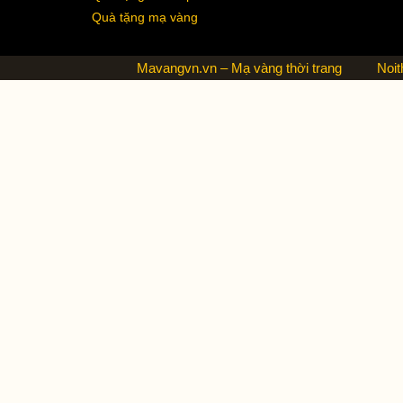
Quà tặng mạ vàng
Mavangvn.vn – Mạ vàng thời trang
Noit