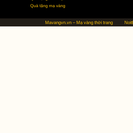
Quà tặng mạ vàng
Mavangvn.vn – Mạ vàng thời trang
Noit