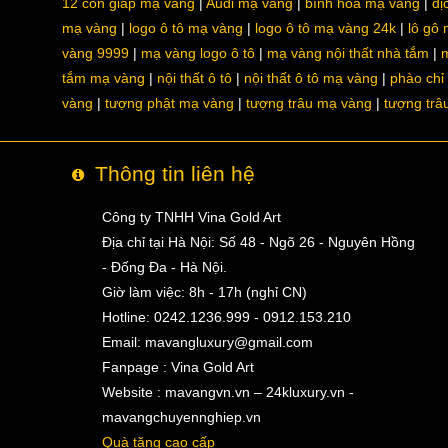
12 con giáp mạ vàng
Audi mạ vàng
bình hoa mạ vàng
dị
mạ vàng
logo ô tô mạ vàng
logo ô tô mạ vàng 24k
lô gô
vàng 9999
mạ vàng logo ô tô
mạ vàng nội thất nhà tắm
m
tắm mạ vàng
nội thất ô tô
nội thất ô tô mạ vàng
phào chỉ
vàng
tượng phật mạ vàng
tượng trâu mạ vàng
tượng trâ
Thông tin liên hệ
Công ty TNHH Vina Gold Art
Địa chỉ tại Hà Nội: Số 48 - Ngõ 26 - Nguyên Hồng
- Đống Đa - Hà Nội.
Giờ làm việc: 8h - 17h (nghỉ CN)
Hotline: 0242.1236.999 - 0912.153.210
Email:
mavangluxury@gmail.com
Fanpage : Vina Gold Art
Website : mavangvn.vn – 24kluxury.vn -
mavangchuyennghiep.vn
Quà tặng cao cấp