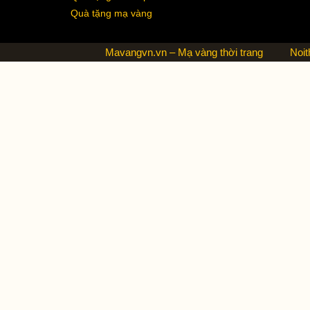
Quà tặng mạ vàng
Mavangvn.vn – Mạ vàng thời trang
Noit