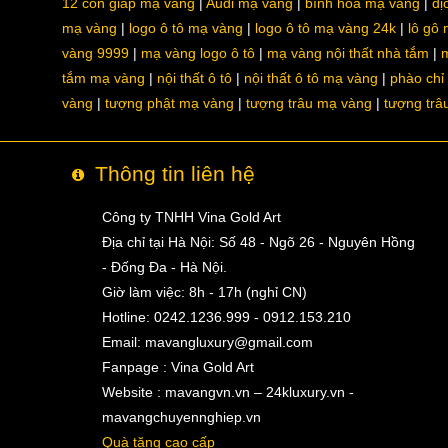
12 con giáp mạ vàng
Audi mạ vàng
bình hoa mạ vàng
dị
mạ vàng
logo ô tô mạ vàng
logo ô tô mạ vàng 24k
lô gô
vàng 9999
mạ vàng logo ô tô
mạ vàng nội thất nhà tắm
m
tắm mạ vàng
nội thất ô tô
nội thất ô tô mạ vàng
phào chỉ
vàng
tượng phật mạ vàng
tượng trâu mạ vàng
tượng trâ
Thông tin liên hệ
Công ty TNHH Vina Gold Art
Địa chỉ tại Hà Nội: Số 48 - Ngõ 26 - Nguyên Hồng
- Đống Đa - Hà Nội.
Giờ làm việc: 8h - 17h (nghỉ CN)
Hotline: 0242.1236.999 - 0912.153.210
Email:
mavangluxury@gmail.com
Fanpage : Vina Gold Art
Website : mavangvn.vn – 24kluxury.vn -
mavangchuyennghiep.vn
Quà tặng cao cấp