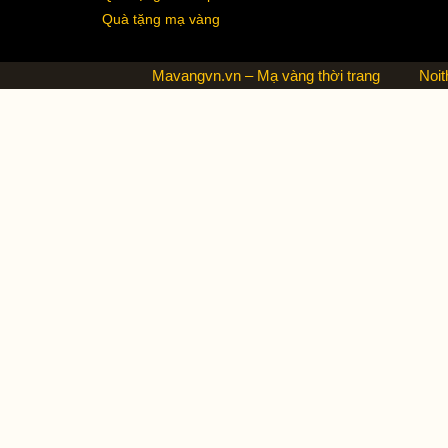
Quà tặng mạ vàng
Mavangvn.vn – Mạ vàng thời trang
Noit