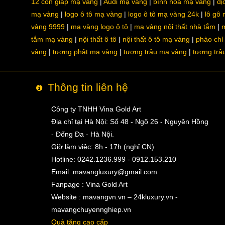
12 con giáp mạ vàng
Audi mạ vàng
bình hoa mạ vàng
dị
mạ vàng
logo ô tô mạ vàng
logo ô tô mạ vàng 24k
lô gô
vàng 9999
mạ vàng logo ô tô
mạ vàng nội thất nhà tắm
m
tắm mạ vàng
nội thất ô tô
nội thất ô tô mạ vàng
phào chỉ
vàng
tượng phật mạ vàng
tượng trâu mạ vàng
tượng trâ
Thông tin liên hệ
Công ty TNHH Vina Gold Art
Địa chỉ tại Hà Nội: Số 48 - Ngõ 26 - Nguyên Hồng
- Đống Đa - Hà Nội.
Giờ làm việc: 8h - 17h (nghỉ CN)
Hotline: 0242.1236.999 - 0912.153.210
Email:
mavangluxury@gmail.com
Fanpage : Vina Gold Art
Website : mavangvn.vn – 24kluxury.vn -
mavangchuyennghiep.vn
Quà tặng cao cấp