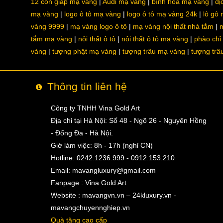
12 con giáp mạ vàng
Audi mạ vàng
bình hoa mạ vàng
dị
mạ vàng
logo ô tô mạ vàng
logo ô tô mạ vàng 24k
lô gô
vàng 9999
mạ vàng logo ô tô
mạ vàng nội thất nhà tắm
m
tắm mạ vàng
nội thất ô tô
nội thất ô tô mạ vàng
phào chỉ
vàng
tượng phật mạ vàng
tượng trâu mạ vàng
tượng trâ
Thông tin liên hệ
Công ty TNHH Vina Gold Art
Địa chỉ tại Hà Nội: Số 48 - Ngõ 26 - Nguyên Hồng
- Đống Đa - Hà Nội.
Giờ làm việc: 8h - 17h (nghỉ CN)
Hotline: 0242.1236.999 - 0912.153.210
Email:
mavangluxury@gmail.com
Fanpage : Vina Gold Art
Website : mavangvn.vn – 24kluxury.vn -
mavangchuyennghiep.vn
Quà tặng cao cấp