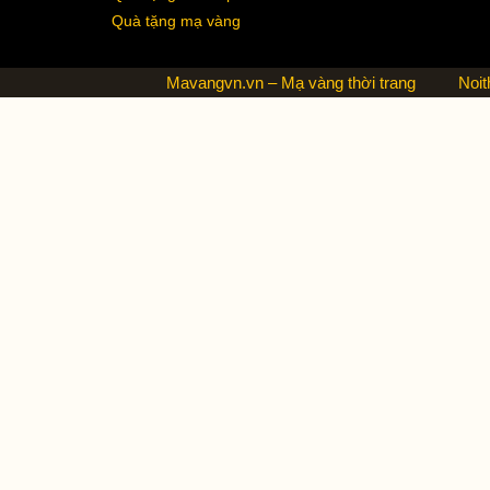
Quà tặng mạ vàng
Mavangvn.vn – Mạ vàng thời trang
Noit