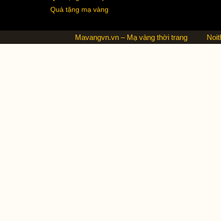
Quà tặng mạ vàng
Mavangvn.vn – Mạ vàng thời trang
Noit