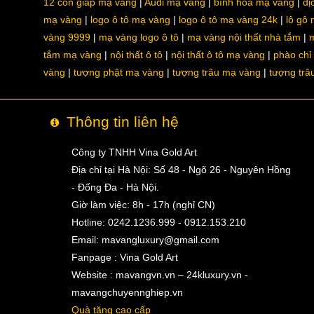
12 con giáp mạ vàng
Audi mạ vàng
bình hoa mạ vàng
dị
mạ vàng
logo ô tô mạ vàng
logo ô tô mạ vàng 24k
lô gô
vàng 9999
mạ vàng logo ô tô
mạ vàng nội thất nhà tắm
m
tắm mạ vàng
nội thất ô tô
nội thất ô tô mạ vàng
phào chỉ
vàng
tượng phật mạ vàng
tượng trâu mạ vàng
tượng trâ
Thông tin liên hệ
Công ty TNHH Vina Gold Art
Địa chỉ tại Hà Nội: Số 48 - Ngõ 26 - Nguyên Hồng
- Đống Đa - Hà Nội.
Giờ làm việc: 8h - 17h (nghỉ CN)
Hotline: 0242.1236.999 - 0912.153.210
Email:
mavangluxury@gmail.com
Fanpage : Vina Gold Art
Website : mavangvn.vn – 24kluxury.vn -
mavangchuyennghiep.vn
Quà tặng cao cấp