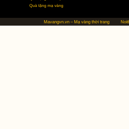
Quà tặng mạ vàng
Mavangvn.vn – Mạ vàng thời trang
Noit