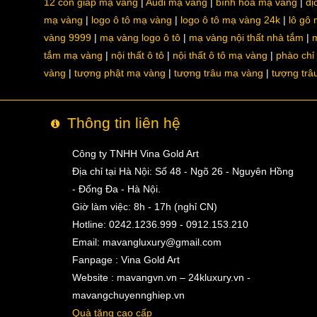
12 con giáp mạ vàng
Audi mạ vàng
bình hoa mạ vàng
dị
mạ vàng
logo ô tô mạ vàng
logo ô tô mạ vàng 24k
lô gô
vàng 9999
mạ vàng logo ô tô
mạ vàng nội thất nhà tắm
m
tắm mạ vàng
nội thất ô tô
nội thất ô tô mạ vàng
phào chỉ
vàng
tượng phật mạ vàng
tượng trâu mạ vàng
tượng trâ
Thông tin liên hệ
Công ty TNHH Vina Gold Art
Địa chỉ tại Hà Nội: Số 48 - Ngõ 26 - Nguyên Hồng
- Đống Đa - Hà Nội.
Giờ làm việc: 8h - 17h (nghỉ CN)
Hotline: 0242.1236.999 - 0912.153.210
Email:
mavangluxury@gmail.com
Fanpage : Vina Gold Art
Website : mavangvn.vn – 24kluxury.vn -
mavangchuyennghiep.vn
Quà tặng cao cấp