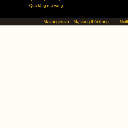
Quà tặng mạ vàng
Mavangvn.vn – Mạ vàng thời trang
Noit