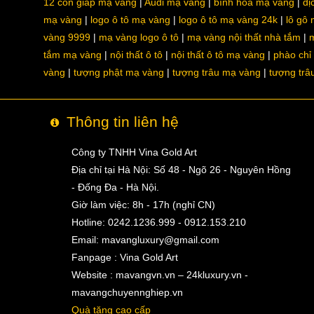
12 con giáp mạ vàng
Audi mạ vàng
bình hoa mạ vàng
dị
mạ vàng
logo ô tô mạ vàng
logo ô tô mạ vàng 24k
lô gô
vàng 9999
mạ vàng logo ô tô
mạ vàng nội thất nhà tắm
m
tắm mạ vàng
nội thất ô tô
nội thất ô tô mạ vàng
phào chỉ
vàng
tượng phật mạ vàng
tượng trâu mạ vàng
tượng trâ
Thông tin liên hệ
Công ty TNHH Vina Gold Art
Địa chỉ tại Hà Nội: Số 48 - Ngõ 26 - Nguyên Hồng
- Đống Đa - Hà Nội.
Giờ làm việc: 8h - 17h (nghỉ CN)
Hotline: 0242.1236.999 - 0912.153.210
Email:
mavangluxury@gmail.com
Fanpage : Vina Gold Art
Website : mavangvn.vn – 24kluxury.vn -
mavangchuyennghiep.vn
Quà tặng cao cấp