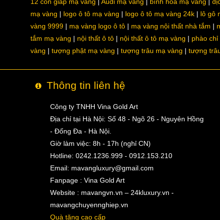
12 con giáp mạ vàng
Audi mạ vàng
bình hoa mạ vàng
dị
mạ vàng
logo ô tô mạ vàng
logo ô tô mạ vàng 24k
lô gô
vàng 9999
mạ vàng logo ô tô
mạ vàng nội thất nhà tắm
m
tắm mạ vàng
nội thất ô tô
nội thất ô tô mạ vàng
phào chỉ
vàng
tượng phật mạ vàng
tượng trâu mạ vàng
tượng trâ
Thông tin liên hệ
Công ty TNHH Vina Gold Art
Địa chỉ tại Hà Nội: Số 48 - Ngõ 26 - Nguyên Hồng
- Đống Đa - Hà Nội.
Giờ làm việc: 8h - 17h (nghỉ CN)
Hotline: 0242.1236.999 - 0912.153.210
Email:
mavangluxury@gmail.com
Fanpage : Vina Gold Art
Website : mavangvn.vn – 24kluxury.vn -
mavangchuyennghiep.vn
Quà tặng cao cấp