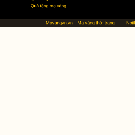
Quà tặng mạ vàng
Mavangvn.vn – Mạ vàng thời trang
Noit