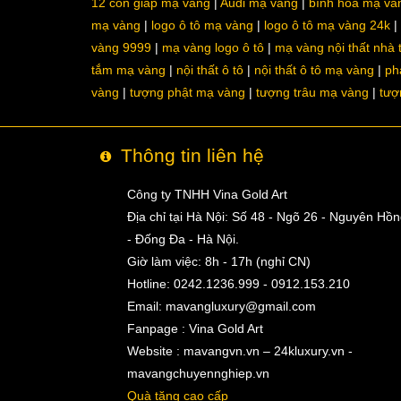
12 con giáp mạ vàng
Audi mạ vàng
bình hoa mạ và
mạ vàng
logo ô tô mạ vàng
logo ô tô mạ vàng 24k
vàng 9999
mạ vàng logo ô tô
mạ vàng nội thất nhà
tắm mạ vàng
nội thất ô tô
nội thất ô tô mạ vàng
ph
vàng
tượng phật mạ vàng
tượng trâu mạ vàng
tượ
Thông tin liên hệ
Công ty TNHH Vina Gold Art
Địa chỉ tại Hà Nội: Số 48 - Ngõ 26 - Nguyên Hồ
- Đống Đa - Hà Nội.
Giờ làm việc: 8h - 17h (nghỉ CN)
Hotline: 0242.1236.999 - 0912.153.210
Email:
mavangluxury@gmail.com
Fanpage : Vina Gold Art
Website : mavangvn.vn – 24kluxury.vn -
mavangchuyennghiep.vn
Quà tặng cao cấp