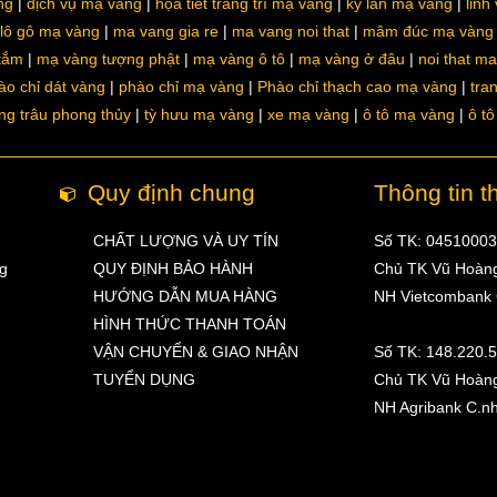
ng
dịch vụ mạ vàng
họa tiết trang trí mạ vàng
kỳ lân mạ vàng
linh
lô gô mạ vàng
ma vang gia re
ma vang noi that
mâm đúc mạ vàng
 tắm
mạ vàng tượng phật
mạ vàng ô tô
mạ vàng ở đâu
noi that m
ào chỉ dát vàng
phào chỉ mạ vàng
Phào chỉ thạch cao mạ vàng
tra
ng trâu phong thủy
tỳ hưu mạ vàng
xe mạ vàng
ô tô mạ vàng
ô t
Quy định chung
Thông tin t
CHẤT LƯỢNG VÀ UY TÍN
Số TK: 0451000
ng
QUY ĐỊNH BẢO HÀNH
Chủ TK Vũ Hoàn
HƯỚNG DẪN MUA HÀNG
NH Vietcombank
HÌNH THỨC THANH TOÁN
VẬN CHUYỂN & GIAO NHẬN
Số TK: 148.220.
TUYỂN DỤNG
Chủ TK Vũ Hoàn
NH Agribank C.n