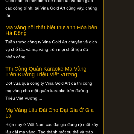
Cuối năm là thời điểm để hoàn tất và bàn giao
các công trình, tại Vina Gold Art cũng vậy, chúng
tôi...
Mạ vàng nội thất biệt thự anh Hòa bên
Hà Đông
Tuần trước công ty Vina Gold Art chuyên về dịch
vụ chế tác và mạ vàng trên mọi chất liệu đã
nhận công...
Thi Công Quán Karaoke Mạ Vàng
Trên Đường Triệu Việt Vương
Đợt vừa qua công ty Vina Gold Art đã thi công
mạ vàng cho một quán karaoke trên đường
Triệu Việt Vương,...
Mạ Vàng Lâu Đài Cho Đại Gia Ở Gia
Lai
Hiện nay ở Việt Nam các đại gia đang rộ mốt xây
lâu đài mạ vàng. Tạo thành một xu thế và trào