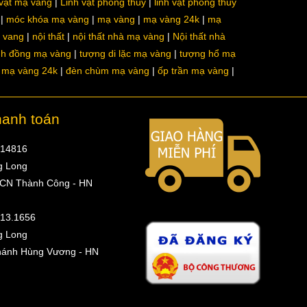
 vật mạ vàng
Linh vật phong thủy
linh vật phong thủy
móc khóa mạ vàng
mạ vàng
mạ vàng 24k
mạ
a vang
nội thất
nội thất nhà mạ vàng
Nội thất nhà
nh đồng mạ vàng
tượng di lặc mạ vàng
tượng hổ mạ
ô mạ vàng 24k
đèn chùm mạ vàng
ốp trần mạ vàng
hanh toán
314816
g Long
 CN Thành Công - HN
513.1656
g Long
hánh Hùng Vương - HN