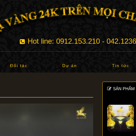
Hot line: 0912.153.210 - 042.123
Đối tác
Dự án
Tin tức
SẢN PHẨM 