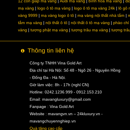
12 con giáp mạ vàng
Audi mạ vàng
bình hoa mạ vàng
dị
mạ vàng
logo ô tô mạ vàng
logo ô tô mạ vàng 24k
lô gô
vàng 9999
mạ vàng logo ô tô
mạ vàng nội thất nhà tắm
m
tắm mạ vàng
nội thất ô tô
nội thất ô tô mạ vàng
phào chỉ
vàng
tượng phật mạ vàng
tượng trâu mạ vàng
tượng trâ
Thông tin liên hệ
Công ty TNHH Vina Gold Art
Địa chỉ tại Hà Nội: Số 48 - Ngõ 26 - Nguyên Hồng
- Đống Đa - Hà Nội.
Giờ làm việc: 8h - 17h (nghỉ CN)
Hotline: 0242.1236.999 - 0912.153.210
Email:
mavangluxury@gmail.com
Fanpage : Vina Gold Art
Website : mavangvn.vn – 24kluxury.vn -
mavangchuyennghiep.vn
Quà tặng cao cấp