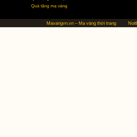
Quà tặng mạ vàng
Mavangvn.vn – Mạ vàng thời trang
Noit