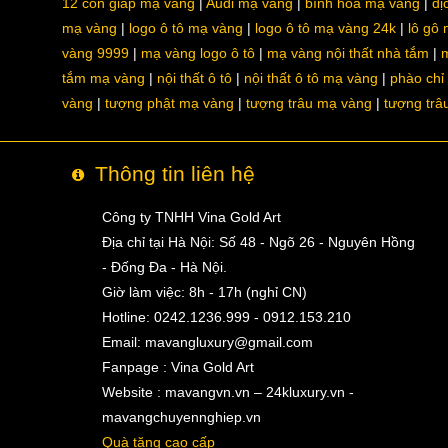
12 con giáp mạ vàng
Audi mạ vàng
bình hoa mạ vàng
dị
mạ vàng
logo ô tô mạ vàng
logo ô tô mạ vàng 24k
lô gô
vàng 9999
mạ vàng logo ô tô
mạ vàng nội thất nhà tắm
m
tắm mạ vàng
nội thất ô tô
nội thất ô tô mạ vàng
phào chỉ
vàng
tượng phật mạ vàng
tượng trâu mạ vàng
tượng trâ
Thông tin liên hệ
Công ty TNHH Vina Gold Art
Địa chỉ tại Hà Nội: Số 48 - Ngõ 26 - Nguyên Hồng
- Đống Đa - Hà Nội.
Giờ làm việc: 8h - 17h (nghỉ CN)
Hotline: 0242.1236.999 - 0912.153.210
Email:
mavangluxury@gmail.com
Fanpage : Vina Gold Art
Website : mavangvn.vn – 24kluxury.vn -
mavangchuyennghiep.vn
Quà tặng cao cấp