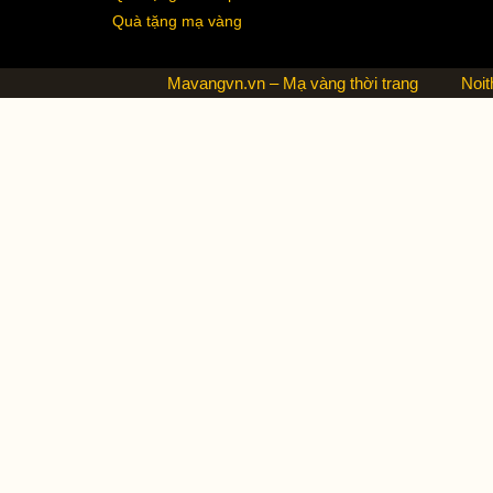
Quà tặng mạ vàng
Mavangvn.vn – Mạ vàng thời trang
Noit