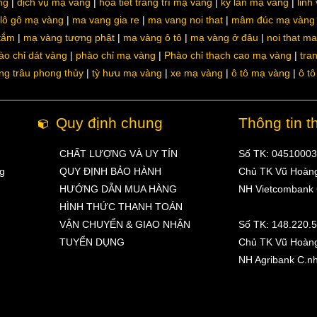
ng
dịch vụ mạ vàng
họa tiết trang trí mạ vàng
kỳ lân mạ vàng
linh
lô gô mạ vàng
ma vang gia re
ma vang noi that
mâm đúc mạ vàng
 tắm
mạ vàng tượng phật
mạ vàng ô tô
mạ vàng ở đâu
noi that m
ào chỉ dát vàng
phào chỉ mạ vàng
Phào chỉ thạch cao mạ vàng
tra
ng trâu phong thủy
tỳ hưu mạ vàng
xe mạ vàng
ô tô mạ vàng
ô t
Quy định chung
Thông tin t
CHẤT LƯỢNG VÀ UY TÍN
Số TK: 0451000
ng
QUY ĐỊNH BẢO HÀNH
Chủ TK Vũ Hoàn
HƯỚNG DẪN MUA HÀNG
NH Vietcombank
HÌNH THỨC THANH TOÁN
VẬN CHUYỂN & GIAO NHẬN
Số TK: 148.220.
TUYỂN DỤNG
Chủ TK Vũ Hoàn
NH Agribank C.n