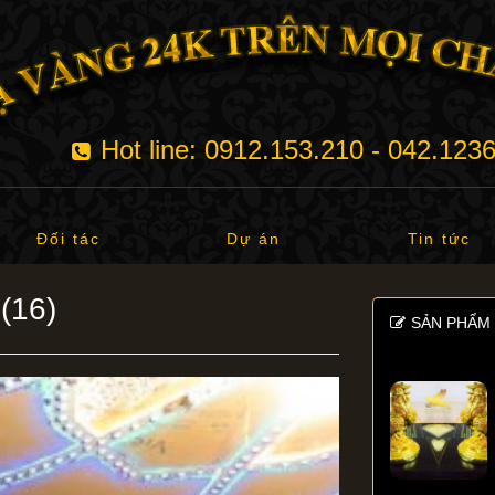
Hot line: 0912.153.210 - 042.123
Đối tác
Dự án
Tin tức
(16)
SẢN PHẨM 