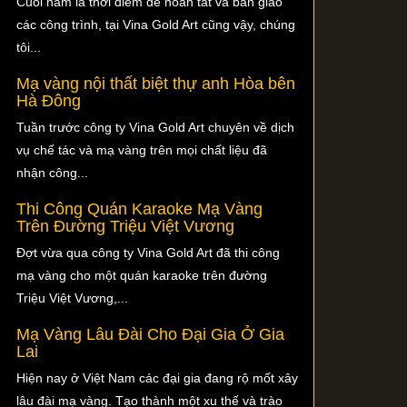
Cuối năm là thời điểm để hoàn tất và bàn giao
các công trình, tại Vina Gold Art cũng vậy, chúng
tôi...
Mạ vàng nội thất biệt thự anh Hòa bên
Hà Đông
Tuần trước công ty Vina Gold Art chuyên về dịch
vụ chế tác và mạ vàng trên mọi chất liệu đã
nhận công...
Thi Công Quán Karaoke Mạ Vàng
Trên Đường Triệu Việt Vương
Đợt vừa qua công ty Vina Gold Art đã thi công
mạ vàng cho một quán karaoke trên đường
Triệu Việt Vương,...
Mạ Vàng Lâu Đài Cho Đại Gia Ở Gia
Lai
Hiện nay ở Việt Nam các đại gia đang rộ mốt xây
lâu đài mạ vàng. Tạo thành một xu thế và trào