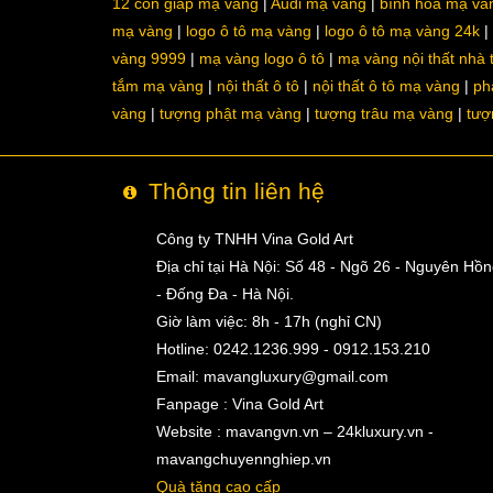
12 con giáp mạ vàng
Audi mạ vàng
bình hoa mạ và
mạ vàng
logo ô tô mạ vàng
logo ô tô mạ vàng 24k
vàng 9999
mạ vàng logo ô tô
mạ vàng nội thất nhà
tắm mạ vàng
nội thất ô tô
nội thất ô tô mạ vàng
ph
vàng
tượng phật mạ vàng
tượng trâu mạ vàng
tượ
Thông tin liên hệ
Công ty TNHH Vina Gold Art
Địa chỉ tại Hà Nội: Số 48 - Ngõ 26 - Nguyên Hồ
- Đống Đa - Hà Nội.
Giờ làm việc: 8h - 17h (nghỉ CN)
Hotline: 0242.1236.999 - 0912.153.210
Email:
mavangluxury@gmail.com
Fanpage : Vina Gold Art
Website : mavangvn.vn – 24kluxury.vn -
mavangchuyennghiep.vn
Quà tặng cao cấp