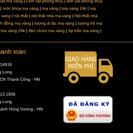
 vật mạ vàng
Linh vật phong thủy
linh vật phong thủy
móc khóa mạ vàng
mạ vàng
mạ vàng 24k
mạ
a vang
nội thất
nội thất nhà mạ vàng
Nội thất nhà
nh đồng mạ vàng
tượng di lặc mạ vàng
tượng hổ mạ
ô mạ vàng 24k
đèn chùm mạ vàng
ốp trần mạ vàng
hanh toán
314816
g Long
 CN Thành Công - HN
513.1656
g Long
hánh Hùng Vương - HN