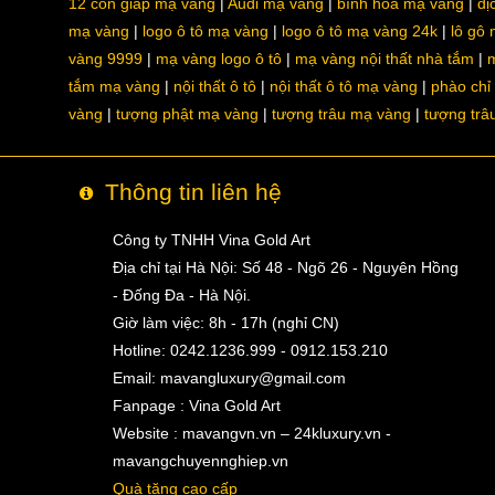
12 con giáp mạ vàng
Audi mạ vàng
bình hoa mạ vàng
dị
mạ vàng
logo ô tô mạ vàng
logo ô tô mạ vàng 24k
lô gô
vàng 9999
mạ vàng logo ô tô
mạ vàng nội thất nhà tắm
m
tắm mạ vàng
nội thất ô tô
nội thất ô tô mạ vàng
phào chỉ
vàng
tượng phật mạ vàng
tượng trâu mạ vàng
tượng trâ
Thông tin liên hệ
Công ty TNHH Vina Gold Art
Địa chỉ tại Hà Nội: Số 48 - Ngõ 26 - Nguyên Hồng
- Đống Đa - Hà Nội.
Giờ làm việc: 8h - 17h (nghỉ CN)
Hotline: 0242.1236.999 - 0912.153.210
Email:
mavangluxury@gmail.com
Fanpage : Vina Gold Art
Website : mavangvn.vn – 24kluxury.vn -
mavangchuyennghiep.vn
Quà tặng cao cấp