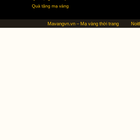
Quà tặng mạ vàng
Mavangvn.vn – Mạ vàng thời trang
Noit