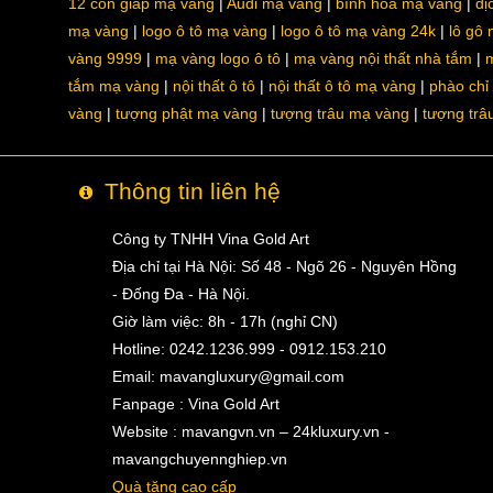
12 con giáp mạ vàng
Audi mạ vàng
bình hoa mạ vàng
dị
mạ vàng
logo ô tô mạ vàng
logo ô tô mạ vàng 24k
lô gô
vàng 9999
mạ vàng logo ô tô
mạ vàng nội thất nhà tắm
m
tắm mạ vàng
nội thất ô tô
nội thất ô tô mạ vàng
phào chỉ
vàng
tượng phật mạ vàng
tượng trâu mạ vàng
tượng trâ
Thông tin liên hệ
Công ty TNHH Vina Gold Art
Địa chỉ tại Hà Nội: Số 48 - Ngõ 26 - Nguyên Hồng
- Đống Đa - Hà Nội.
Giờ làm việc: 8h - 17h (nghỉ CN)
Hotline: 0242.1236.999 - 0912.153.210
Email:
mavangluxury@gmail.com
Fanpage : Vina Gold Art
Website : mavangvn.vn – 24kluxury.vn -
mavangchuyennghiep.vn
Quà tặng cao cấp