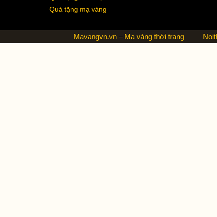
Quà tặng mạ vàng
Mavangvn.vn – Mạ vàng thời trang
Noit