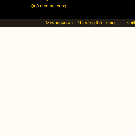
Quà tặng mạ vàng
Mavangvn.vn – Mạ vàng thời trang
Noit