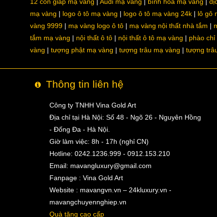
12 con giáp mạ vàng
Audi mạ vàng
bình hoa mạ vàng
dị
mạ vàng
logo ô tô mạ vàng
logo ô tô mạ vàng 24k
lô gô
vàng 9999
mạ vàng logo ô tô
mạ vàng nội thất nhà tắm
m
tắm mạ vàng
nội thất ô tô
nội thất ô tô mạ vàng
phào chỉ
vàng
tượng phật mạ vàng
tượng trâu mạ vàng
tượng trâ
Thông tin liên hệ
Công ty TNHH Vina Gold Art
Địa chỉ tại Hà Nội: Số 48 - Ngõ 26 - Nguyên Hồng
- Đống Đa - Hà Nội.
Giờ làm việc: 8h - 17h (nghỉ CN)
Hotline: 0242.1236.999 - 0912.153.210
Email:
mavangluxury@gmail.com
Fanpage : Vina Gold Art
Website : mavangvn.vn – 24kluxury.vn -
mavangchuyennghiep.vn
Quà tặng cao cấp