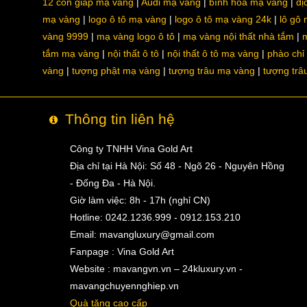
12 con giáp mạ vàng
Audi mạ vàng
bình hoa mạ vàng
dị
mạ vàng
logo ô tô mạ vàng
logo ô tô mạ vàng 24k
lô gô
vàng 9999
mạ vàng logo ô tô
mạ vàng nội thất nhà tắm
m
tắm mạ vàng
nội thất ô tô
nội thất ô tô mạ vàng
phào chỉ
vàng
tượng phật mạ vàng
tượng trâu mạ vàng
tượng trâ
Thông tin liên hệ
Công ty TNHH Vina Gold Art
Địa chỉ tại Hà Nội: Số 48 - Ngõ 26 - Nguyên Hồng
- Đống Đa - Hà Nội.
Giờ làm việc: 8h - 17h (nghỉ CN)
Hotline: 0242.1236.999 - 0912.153.210
Email:
mavangluxury@gmail.com
Fanpage : Vina Gold Art
Website : mavangvn.vn – 24kluxury.vn -
mavangchuyennghiep.vn
Quà tặng cao cấp