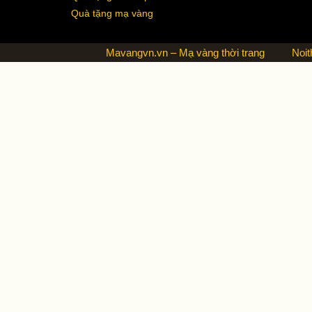
Quà tặng mạ vàng
Mavangvn.vn – Mạ vàng thời trang
Noit