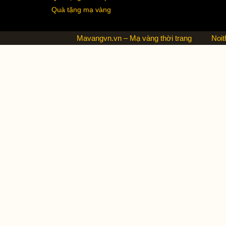
Quà tặng mạ vàng
Mavangvn.vn – Mạ vàng thời trang
Noit