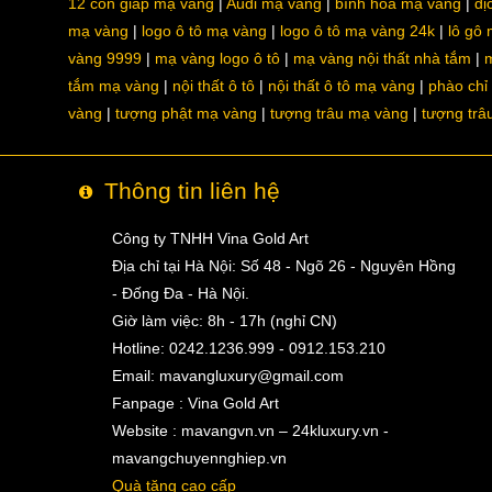
12 con giáp mạ vàng
Audi mạ vàng
bình hoa mạ vàng
dị
mạ vàng
logo ô tô mạ vàng
logo ô tô mạ vàng 24k
lô gô
vàng 9999
mạ vàng logo ô tô
mạ vàng nội thất nhà tắm
m
tắm mạ vàng
nội thất ô tô
nội thất ô tô mạ vàng
phào chỉ
vàng
tượng phật mạ vàng
tượng trâu mạ vàng
tượng trâ
Thông tin liên hệ
Công ty TNHH Vina Gold Art
Địa chỉ tại Hà Nội: Số 48 - Ngõ 26 - Nguyên Hồng
- Đống Đa - Hà Nội.
Giờ làm việc: 8h - 17h (nghỉ CN)
Hotline: 0242.1236.999 - 0912.153.210
Email:
mavangluxury@gmail.com
Fanpage : Vina Gold Art
Website : mavangvn.vn – 24kluxury.vn -
mavangchuyennghiep.vn
Quà tặng cao cấp