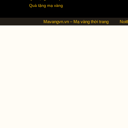
Quà tặng mạ vàng
Mavangvn.vn – Mạ vàng thời trang
Noit