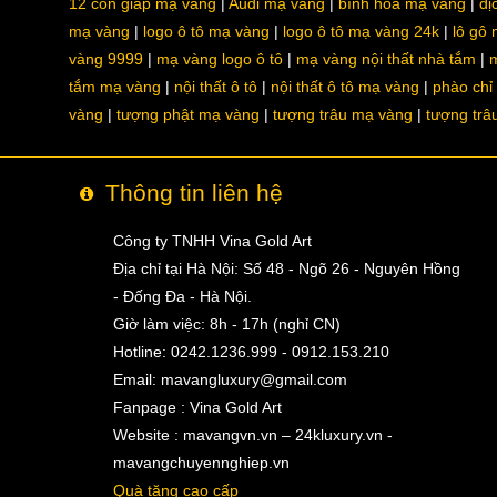
12 con giáp mạ vàng
Audi mạ vàng
bình hoa mạ vàng
dị
mạ vàng
logo ô tô mạ vàng
logo ô tô mạ vàng 24k
lô gô
vàng 9999
mạ vàng logo ô tô
mạ vàng nội thất nhà tắm
m
tắm mạ vàng
nội thất ô tô
nội thất ô tô mạ vàng
phào chỉ
vàng
tượng phật mạ vàng
tượng trâu mạ vàng
tượng trâ
Thông tin liên hệ
Công ty TNHH Vina Gold Art
Địa chỉ tại Hà Nội: Số 48 - Ngõ 26 - Nguyên Hồng
- Đống Đa - Hà Nội.
Giờ làm việc: 8h - 17h (nghỉ CN)
Hotline: 0242.1236.999 - 0912.153.210
Email:
mavangluxury@gmail.com
Fanpage : Vina Gold Art
Website : mavangvn.vn – 24kluxury.vn -
mavangchuyennghiep.vn
Quà tặng cao cấp