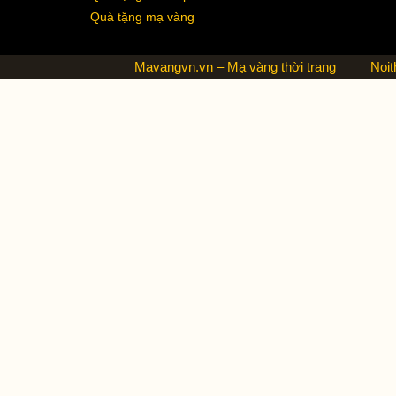
Quà tặng mạ vàng
Mavangvn.vn – Mạ vàng thời trang
Noit