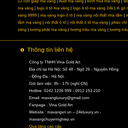
12 con giáp mạ vàng
Audi mạ vàng
bình hoa mạ vàng
dị
mạ vàng
logo ô tô mạ vàng
logo ô tô mạ vàng 24k
lô gô
vàng 9999
mạ vàng logo ô tô
mạ vàng nội thất nhà tắm
m
tắm mạ vàng
nội thất ô tô
nội thất ô tô mạ vàng
phào chỉ
vàng
tượng phật mạ vàng
tượng trâu mạ vàng
tượng trâ
Thông tin liên hệ
Công ty TNHH Vina Gold Art
Địa chỉ tại Hà Nội: Số 48 - Ngõ 26 - Nguyên Hồng
- Đống Đa - Hà Nội.
Giờ làm việc: 8h - 17h (nghỉ CN)
Hotline: 0242.1236.999 - 0912.153.210
Email:
mavangluxury@gmail.com
Fanpage : Vina Gold Art
Website : mavangvn.vn – 24kluxury.vn -
mavangchuyennghiep.vn
Quà tặng cao cấp