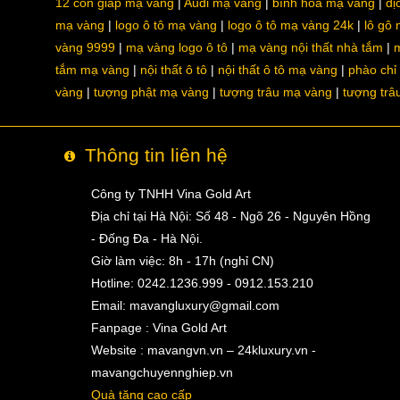
12 con giáp mạ vàng
Audi mạ vàng
bình hoa mạ vàng
dị
mạ vàng
logo ô tô mạ vàng
logo ô tô mạ vàng 24k
lô gô
vàng 9999
mạ vàng logo ô tô
mạ vàng nội thất nhà tắm
m
tắm mạ vàng
nội thất ô tô
nội thất ô tô mạ vàng
phào chỉ
vàng
tượng phật mạ vàng
tượng trâu mạ vàng
tượng trâ
Thông tin liên hệ
Công ty TNHH Vina Gold Art
Địa chỉ tại Hà Nội: Số 48 - Ngõ 26 - Nguyên Hồng
- Đống Đa - Hà Nội.
Giờ làm việc: 8h - 17h (nghỉ CN)
Hotline: 0242.1236.999 - 0912.153.210
Email:
mavangluxury@gmail.com
Fanpage : Vina Gold Art
Website : mavangvn.vn – 24kluxury.vn -
mavangchuyennghiep.vn
Quà tặng cao cấp