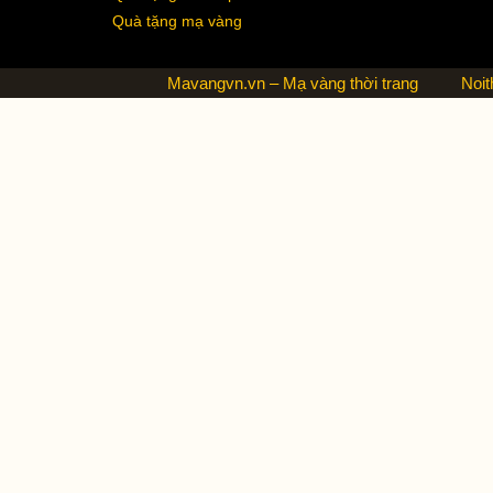
Quà tặng mạ vàng
Mavangvn.vn – Mạ vàng thời trang
Noit