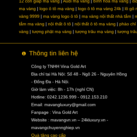
12 con giáp mạ vàng
Audi mạ vàng
bình hoa mạ vàng
dị
mạ vàng
logo ô tô mạ vàng
logo ô tô mạ vàng 24k
lô gô
vàng 9999
mạ vàng logo ô tô
mạ vàng nội thất nhà tắm
m
tắm mạ vàng
nội thất ô tô
nội thất ô tô mạ vàng
phào chỉ
vàng
tượng phật mạ vàng
tượng trâu mạ vàng
tượng trâ
Thông tin liên hệ
Công ty TNHH Vina Gold Art
Địa chỉ tại Hà Nội: Số 48 - Ngõ 26 - Nguyên Hồng
- Đống Đa - Hà Nội.
Giờ làm việc: 8h - 17h (nghỉ CN)
Hotline: 0242.1236.999 - 0912.153.210
Email:
mavangluxury@gmail.com
Fanpage : Vina Gold Art
Website : mavangvn.vn – 24kluxury.vn -
mavangchuyennghiep.vn
Quà tặng cao cấp