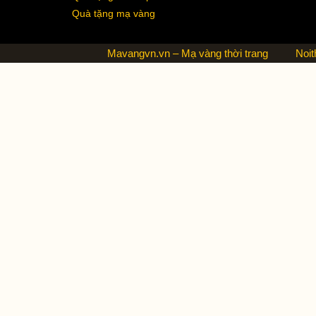
Quà tặng mạ vàng
Mavangvn.vn – Mạ vàng thời trang
Noit