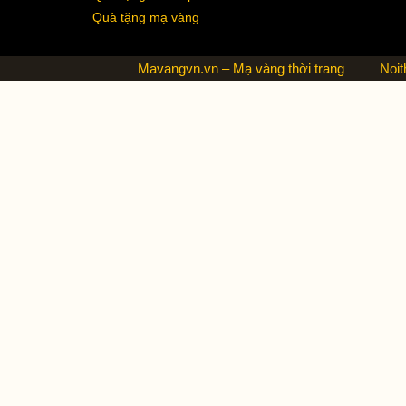
Quà tặng mạ vàng
Mavangvn.vn – Mạ vàng thời trang
Noit