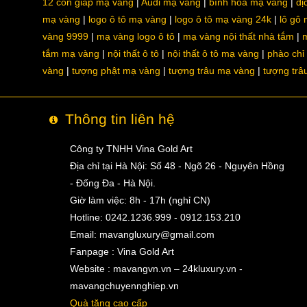
12 con giáp mạ vàng
Audi mạ vàng
bình hoa mạ vàng
dị
mạ vàng
logo ô tô mạ vàng
logo ô tô mạ vàng 24k
lô gô
vàng 9999
mạ vàng logo ô tô
mạ vàng nội thất nhà tắm
m
tắm mạ vàng
nội thất ô tô
nội thất ô tô mạ vàng
phào chỉ
vàng
tượng phật mạ vàng
tượng trâu mạ vàng
tượng trâ
Thông tin liên hệ
Công ty TNHH Vina Gold Art
Địa chỉ tại Hà Nội: Số 48 - Ngõ 26 - Nguyên Hồng
- Đống Đa - Hà Nội.
Giờ làm việc: 8h - 17h (nghỉ CN)
Hotline: 0242.1236.999 - 0912.153.210
Email:
mavangluxury@gmail.com
Fanpage : Vina Gold Art
Website : mavangvn.vn – 24kluxury.vn -
mavangchuyennghiep.vn
Quà tặng cao cấp