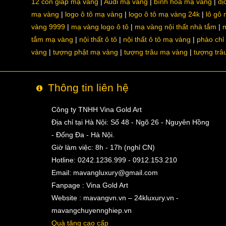
12 con giáp mạ vàng
Audi mạ vàng
bình hoa mạ vàng
dị
mạ vàng
logo ô tô mạ vàng
logo ô tô mạ vàng 24k
lô gô
vàng 9999
mạ vàng logo ô tô
mạ vàng nội thất nhà tắm
m
tắm mạ vàng
nội thất ô tô
nội thất ô tô mạ vàng
phào chỉ
vàng
tượng phật mạ vàng
tượng trâu mạ vàng
tượng trâ
Thông tin liên hệ
Công ty TNHH Vina Gold Art
Địa chỉ tại Hà Nội: Số 48 - Ngõ 26 - Nguyên Hồng
- Đống Đa - Hà Nội.
Giờ làm việc: 8h - 17h (nghỉ CN)
Hotline: 0242.1236.999 - 0912.153.210
Email:
mavangluxury@gmail.com
Fanpage : Vina Gold Art
Website : mavangvn.vn – 24kluxury.vn -
mavangchuyennghiep.vn
Quà tặng cao cấp