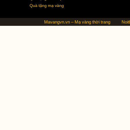
Quà tặng mạ vàng
Mavangvn.vn – Mạ vàng thời trang
Noit