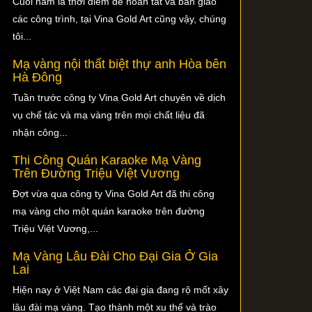
Cuối năm là thời điểm để hoàn tất và bàn giao
các công trình, tại Vina Gold Art cũng vậy, chúng
tôi...
Mạ vàng nội thất biệt thự anh Hòa bên
Hà Đông
Tuần trước công ty Vina Gold Art chuyên về dịch
vụ chế tác và mạ vàng trên mọi chất liệu đã
nhận công...
Thi Công Quán Karaoke Mạ Vàng
Trên Đường Triệu Việt Vương
Đợt vừa qua công ty Vina Gold Art đã thi công
mạ vàng cho một quán karaoke trên đường
Triệu Việt Vương,...
Mạ Vàng Lâu Đài Cho Đại Gia Ở Gia
Lai
Hiện nay ở Việt Nam các đại gia đang rộ mốt xây
lâu đài mạ vàng. Tạo thành một xu thế và trào