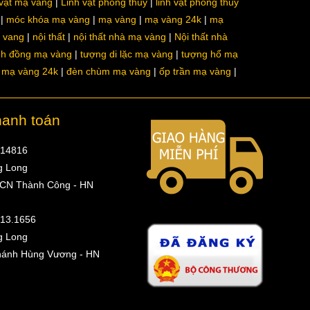
 vật mạ vàng
Linh vật phong thủy
linh vật phong thủy
móc khóa mạ vàng
mạ vàng
mạ vàng 24k
mạ
a vang
nội thất
nội thất nhà mạ vàng
Nội thất nhà
nh đồng mạ vàng
tượng di lặc mạ vàng
tượng hổ mạ
ô mạ vàng 24k
đèn chùm mạ vàng
ốp trần mạ vàng
hanh toán
314816
g Long
 CN Thành Công - HN
513.1656
g Long
hánh Hùng Vương - HN