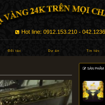
Hot line: 0912.153.210 - 042.123
Đối tác
Dự án
Tin tức
SẢN PHẨM 