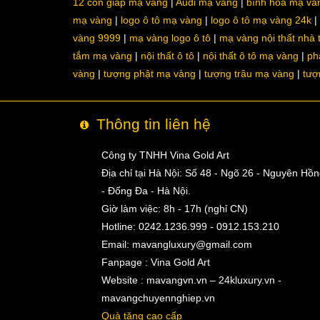
12 con giáp mạ vàng
Audi mạ vàng
bình hoa mạ và
mạ vàng
logo ô tô mạ vàng
logo ô tô mạ vàng 24k
vàng 9999
mạ vàng logo ô tô
mạ vàng nội thất nhà
tắm mạ vàng
nội thất ô tô
nội thất ô tô mạ vàng
ph
vàng
tượng phật mạ vàng
tượng trâu mạ vàng
tượ
Thông tin liên hệ
Công ty TNHH Vina Gold Art
Địa chỉ tại Hà Nội: Số 48 - Ngõ 26 - Nguyên Hồ
- Đống Đa - Hà Nội.
Giờ làm việc: 8h - 17h (nghỉ CN)
Hotline: 0242.1236.999 - 0912.153.210
Email:
mavangluxury@gmail.com
Fanpage : Vina Gold Art
Website : mavangvn.vn – 24kluxury.vn -
mavangchuyennghiep.vn
Quà tặng cao cấp