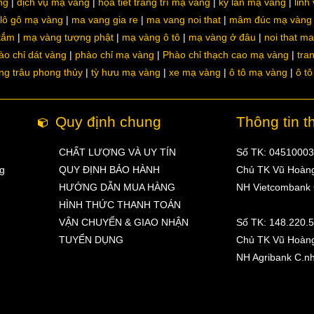
ng
dịch vụ mạ vàng
họa tiết trang trí mạ vàng
kỳ lân mạ vàng
linh
lô gô mạ vàng
ma vang gia re
ma vang noi that
mâm đúc mạ vàng
 tắm
mạ vàng tượng phật
mạ vàng ô tô
mạ vàng ở đâu
noi that m
ào chỉ dát vàng
phào chỉ mạ vàng
Phào chỉ thạch cao mạ vàng
tra
ng trâu phong thủy
tỳ hưu mạ vàng
xe mạ vàng
ô tô mạ vàng
ô t
Quy định chung
Thông tin t
CHẤT LƯỢNG VÀ UY TÍN
Số TK: 0451000
ng
QUY ĐỊNH BẢO HÀNH
Chủ TK Vũ Hoàn
HƯỚNG DẪN MUA HÀNG
NH Vietcombank
HÌNH THỨC THANH TOÁN
VẬN CHUYỂN & GIAO NHẬN
Số TK: 148.220.
TUYỂN DỤNG
Chủ TK Vũ Hoàn
NH Agribank C.n